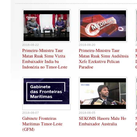
2018-08-22
2018-08-20
Primeiru-Ministru Taur
Primeiru-Ministru Taur
Matan Ruak Simu Vizita
Matan Ruak Simu Audiênsia
Embaixadór India ba
Xefe Ezekutivu Pelican
Indonézia no Timor-Leste
Paradise
2018-08-07
2018-08-05
Gabinete Fronteiras
SEKOMS Hasoru Malu Ho
Marítimas Timor-Leste
Embaixador Australia
(GFM)