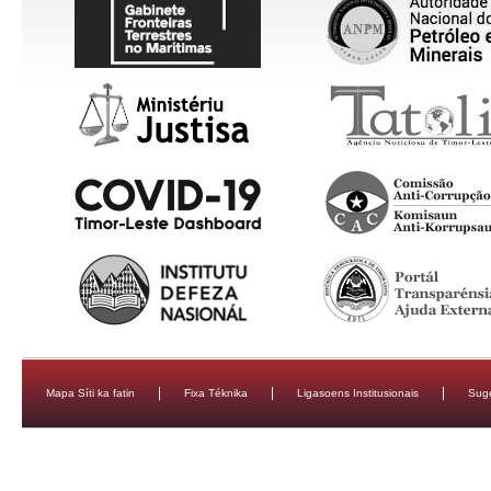
Mapa Síti ka fatin
Fixa Téknika
Ligasoens Institusionais
Sug