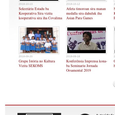
2018-10-13
2018-10-12
Sekretáriu Estadu ba
Atleta timoroan sira manan
Kooperativa Sira vizita
medalla sira dahuluk iha
kooperativa sira iha Covalima
Asian Para Games
2018-09-20
2018-09-18
Grupu Istória no Kultura
Konferênsia Imprensa kona-
Vizita SEKOMS
ba Seminariu Jornada
Orsamental 2019