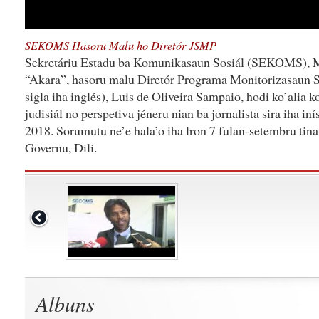
SEKOMS Hasoru Malu ho Diretór JSMP
Sekretáriu Estadu ba Komunikasaun Sosiál (SEKOMS), Me
“Akara”, hasoru malu Diretór Programa Monitorizasaun 
sigla iha inglés), Luis de Oliveira Sampaio, hodi ko’alia 
judisiál no perspetiva jéneru nian ba jornalista sira iha in
2018. Sorumutu ne’e hala’o iha lron 7 fulan-setembru tina
Governu, Dili.
Albuns