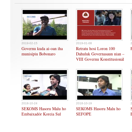
2019-02-15
2019-01-08
Governu kuda ai-oan iha
Retratu hosi Loron 100
munisípiu Bobonaro
Dahuluk Governasaun nian –
VIII Governu Konstitusionál
2018-10-24
2018-10-19
SEKOMS Hasoru Malu ho
SEKOMS Hasoru Malu ho
Embaixadór Koreia Sul
SEFOPE