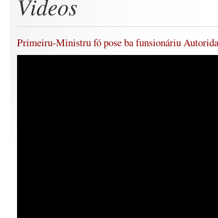
Videos
Primeiru-Ministru fó pose ba funsionáriu Autorid