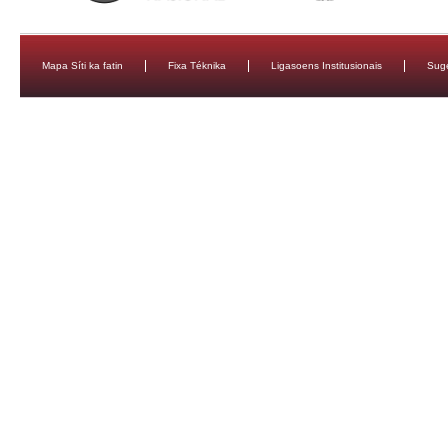
Mapa Síti ka fatin
Fixa Téknika
Ligasoens Institusionais
Sug