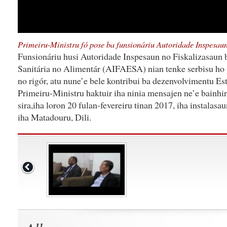
Primeiru-Ministru fó pose ba funsionáriu Autoridade Inspesau
Funsionáriu husi Autoridade Inspesaun no Fiskalizasaun
Sanitária no Alimentár (AIFAESA) nian tenke serbisu ho p
no rigór, atu nune’e bele kontribui ba dezenvolvimentu Es
Primeiru-Ministru haktuir iha ninia mensajen ne’e bainhir
sira,iha loron 20 fulan-fevereiru tinan 2017, iha instalasa
iha Matadouru, Dili.