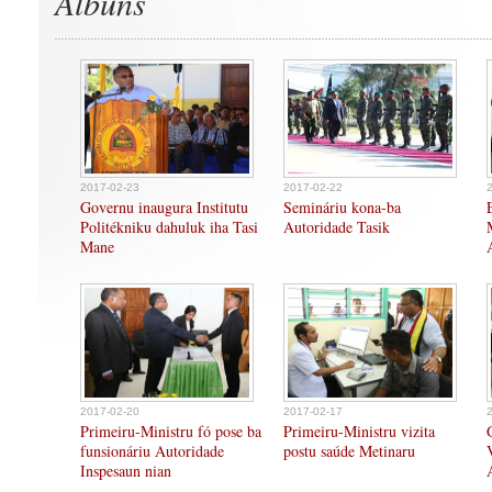
Albuns
2017-02-23
2017-02-22
Governu inaugura Institutu
Semináriu kona-ba
Politékniku dahuluk iha Tasi
Autoridade Tasik
Mane
2017-02-20
2017-02-17
Primeiru-Ministru fó pose ba
Primeiru-Ministru vizita
funsionáriu Autoridade
postu saúde Metinaru
Inspesaun nian