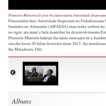
Primeiru-Ministru fó pose ba funsionáriu Autoridade Inspesau
Funsionáriu husi Autoridade Inspesaun no Fiskalizasaun
Sanitária no Alimentár (AIFAESA) nian tenke serbisu ho p
no rigór, atu nune’e bele kontribui ba dezenvolvimentu Es
Primeiru-Ministru haktuir iha ninia mensajen ne’e bainhir
sira,iha loron 20 fulan-fevereiru tinan 2017, iha instalasa
iha Matadouru, Dili.
Albuns