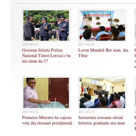
2017-03-27
2017-03-24
Governu felisita Polísia
Loron Mundiál Bee nian, iha
Nasionál Timor-Lorosa’e ba
Tibar
nia tinan da-17
2017-03-20
2017-03-15
Primeiru-Ministru ho espoza
Serimónia resesaun ofisiál
vota iha eleisaun prezidensiál
bolseiru graduadu sira nian