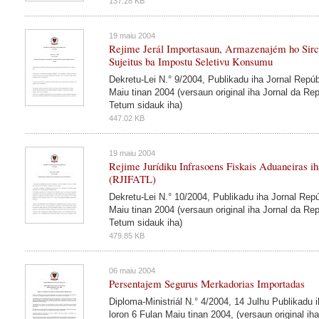
137.28 KB
19 maiu 2004
Rejime Jerál Importasaun, Armazenajém ho Sirc
Sujeitus ba Impostu Seletivu Konsumu
Dekretu-Lei N.° 9/2004, Publikadu iha Jornal Repúb
Maiu tinan 2004 (versaun original iha Jornal da Re
Tetum sidauk iha)
447.02 KB
19 maiu 2004
Rejime Jurídiku Infrasoens Fiskais Aduaneiras i
(RJIFATL)
Dekretu-Lei N.° 10/2004, Publikadu iha Jornal Repú
Maiu tinan 2004 (versaun original iha Jornal da Re
Tetum sidauk iha)
479.85 KB
06 maiu 2004
Persentajem Segurus Merkadorias Importadas
Diploma-Ministriál N.° 4/2004, 14 Julhu Publikadu 
loron 6 Fulan Maiu tinan 2004, (versaun original ih