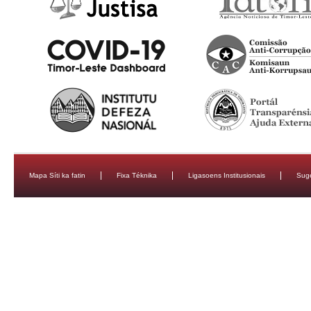
Mapa Síti ka fatin
Fixa Téknika
Ligasoens Institusionais
Sug