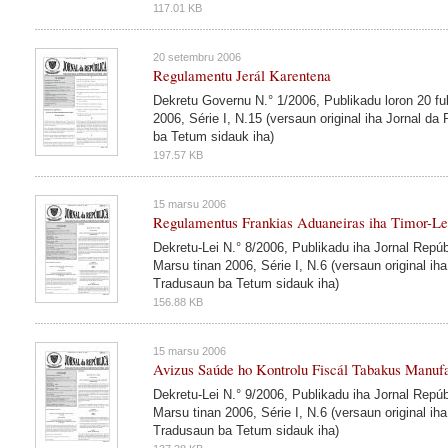
117.01 KB
20 setembru 2006
Regulamentu Jerál Karentena
Dekretu Governu N.° 1/2006, Publikadu loron 20 fu
2006, Série I, N.15 (versaun original iha Jornal da
ba Tetum sidauk iha)
197.57 KB
15 marsu 2006
Regulamentus Frankias Aduaneiras iha Timor-Le
Dekretu-Lei N.° 8/2006, Publikadu iha Jornal Repúb
Marsu tinan 2006, Série I, N.6 (versaun original ih
Tradusaun ba Tetum sidauk iha)
156.88 KB
15 marsu 2006
Avizus Saúde ho Kontrolu Fiscál Tabakus Manuf
Dekretu-Lei N.° 9/2006, Publikadu iha Jornal Repúb
Marsu tinan 2006, Série I, N.6 (versaun original ih
Tradusaun ba Tetum sidauk iha)