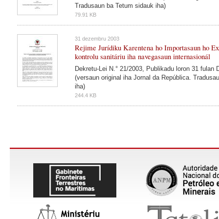
Tradusaun ba Tetum sidauk iha)
79.91 KB
31 dezembru 2003
Rejime Jurídiku Karentena ho Importasaun ho Ex
kontrolu sanitáriu iha navegasaun internasionál
Dekretu-Lei N.° 21/2003, Publikadu loron 31 fulan
(versaun original iha Jornal da República. Tradus
iha)
244.4 KB