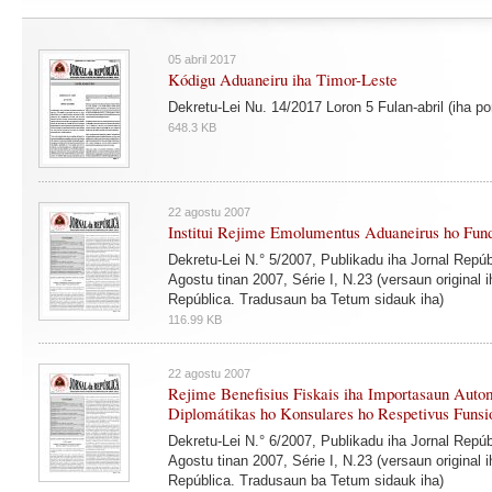
05 abril 2017
Kódigu Aduaneiru iha Timor-Leste
Dekretu-Lei Nu. 14/2017 Loron 5 Fulan-abril (iha po
648.3 KB
22 agostu 2007
Institui Rejime Emolumentus Aduaneirus ho Fun
Dekretu-Lei N.° 5/2007, Publikadu iha Jornal Repúb
Agostu tinan 2007, Série I, N.23 (versaun original i
República. Tradusaun ba Tetum sidauk iha)
116.99 KB
22 agostu 2007
Rejime Benefisius Fiskais iha Importasaun Auto
Diplomátikas ho Konsulares ho Respetivus Funsi
Dekretu-Lei N.° 6/2007, Publikadu iha Jornal Repúb
Agostu tinan 2007, Série I, N.23 (versaun original i
República. Tradusaun ba Tetum sidauk iha)