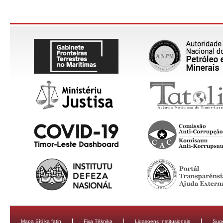
Mapa Síti ka fatin
Fixa Téknika
Ligasoens Institusionais
Sug