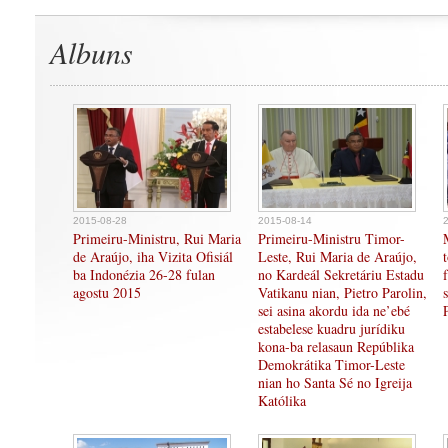
Albuns
2015-08-28
2015-08-14
Primeiru-Ministru, Rui Maria
Primeiru-Ministru Timor-
de Araújo, iha Vizita Ofisiál
Leste, Rui Maria de Araújo,
ba Indonézia 26-28 fulan
no Kardeál Sekretáriu Estadu
agostu 2015
Vatikanu nian, Pietro Parolin,
sei asina akordu ida ne’ebé
estabelese kuadru jurídiku
kona-ba relasaun Repúblika
Demokrátika Timor-Leste
nian ho Santa Sé no Igreija
Katólika