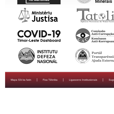
Mapa Síti ka fatin
Fixa Téknika
Ligasoens Institusionais
Sug