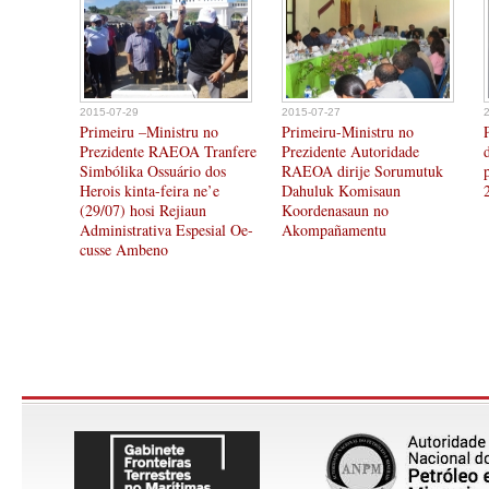
2015-07-29
2015-07-27
Primeiru –Ministru no
Primeiru-Ministru no
Prezidente RAEOA Tranfere
Prezidente Autoridade
Simbólika Ossuário dos
RAEOA dirije Sorumutuk
Herois kinta-feira ne’e
Dahuluk Komisaun
(29/07) hosi Rejiaun
Koordenasaun no
Administrativa Espesial Oe-
Akompañamentu
cusse Ambeno