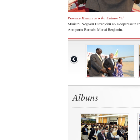
Primeiru-Ministru to’o iha Sudaun Súl
Ministru Negósiu Estranjeiru no Kooperasaun I
Aeroportu Barnaba Marial Benjamin.
Albuns