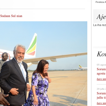
Peskiza 
Aj
 Sudaun Sul nian
La iha rez
Ko
05 agos
Sorumu
agostu
hare ta
29 jullu
Sorumu
jullu 
hare ta