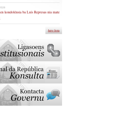
 2026
en kondolénsia ba Luís Represas nia mate
n
hare hotu