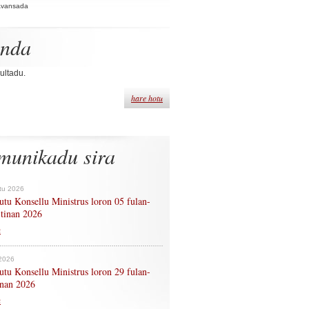
Avansada
enda
ultadu.
hare hotu
munikadu sira
tu 2026
tu Konsellu Ministrus loron 05 fulan-
 tinan 2026
n
 2026
tu Konsellu Ministrus loron 29 fulan-
tinan 2026
n