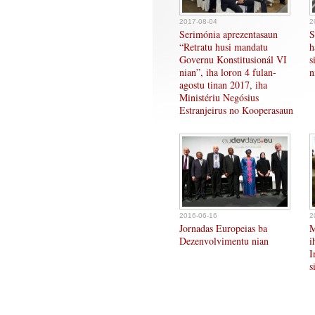
2017-08-04
2
Serimónia aprezentasaun
S
“Retratu husi mandatu
h
Governu Konstitusionál VI
s
nian”, iha loron 4 fulan-
n
agostu tinan 2017, iha
Ministériu Negósius
Estranjeirus no Kooperasaun
2016-06-16
2
Jornadas Europeias ba
M
Dezenvolvimentu nian
i
I
s