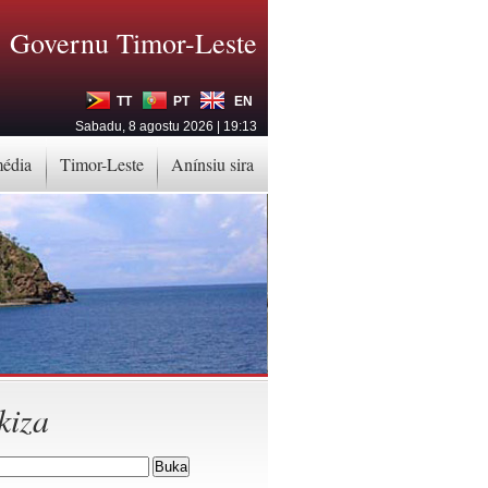
Governu Timor-Leste
TT
PT
EN
Sabadu, 8 agostu 2026 | 19:13
média
Timor-Leste
Anínsiu sira
kiza