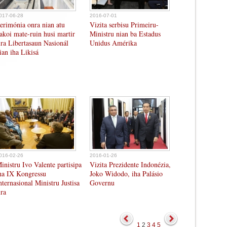
017-06-28
2016-07-01
erimónia onra nian atu
Vizita serbisu Primeiru-
akoi mate-ruin husi martir
Ministru nian ba Estadus
ira Libertasaun Nasionál
Unidus Amérika
ian iha Likisá
016-02-26
2016-01-26
inistru Ivo Valente partisipa
Vizita Prezidente Indonézia,
ha IX Kongressu
Joko Widodo, iha Palásio
nternasional Ministru Justisa
Governu
ira
1
2
3
4
5