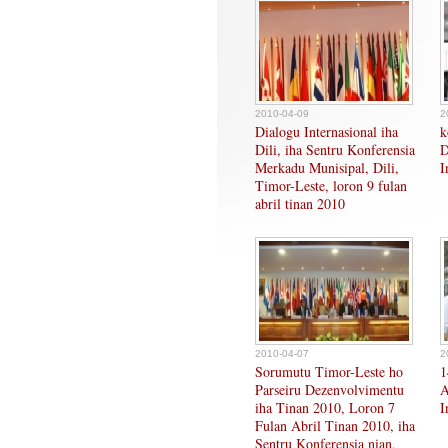
2010-04-09
2
Dialogu Internasional iha
k
Dili, iha Sentru Konferensia
D
Merkadu Munisipal, Dili,
I
Timor-Leste, loron 9 fulan
abril tinan 2010
2010-04-07
2
Sorumutu Timor-Leste ho
1
Parseiru Dezenvolvimentu
A
iha Tinan 2010, Loron 7
I
Fulan Abril Tinan 2010, iha
Sentru Konferensia nian,