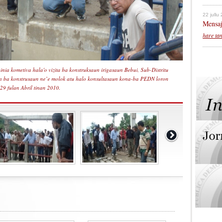
22 jullu
Mensaj
hare ta
ia kometiva hala'o vizita ba konstruksaun irigasaun Bebui, Sub-Distritu
aun ba konstrusaun ne’e molok atu halo konsultasaun kona-ba PEDN loron
29 fulan Abril tinan 2010.