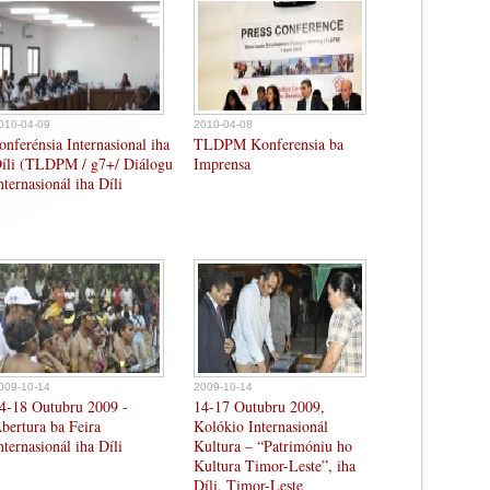
010-04-09
2010-04-08
onferénsia Internasional iha
TLDPM Konferensia ba
íli (TLDPM / g7+/ Diálogu
Imprensa
nternasionál iha Díli
009-10-14
2009-10-14
4-18 Outubru 2009 -
14-17 Outubru 2009,
bertura ba Feira
Kolókio Internasionál
nternasionál iha Díli
Kultura – “Patrimóniu ho
Kultura Timor-Leste”, iha
Díli, Timor-Leste