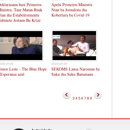
eklarasaun husi Primeiru-
Apelu Primeiru-Ministru
inistru, Taur Matan Ruak
Nian ba Jornalista iha
ian iha Estabelesimentu
Kobertura ba Covid-19
abinete Jestaun Ba Krize
019-10-30
2019-10-18
imor Leste - The Blue Hope
SEKOMS Lansa Naroman ba
 Esperansa azul
Suku iha Suku Batumanu
3
4
5
6
7
8
9