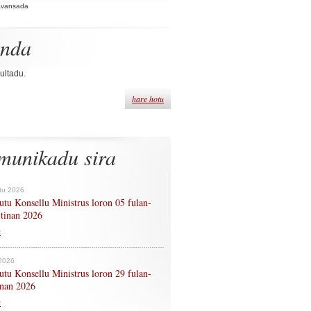
Avansada
enda
ultadu.
hare hotu
munikadu sira
tu 2026
tu Konsellu Ministrus loron 05 fulan-
 tinan 2026
n
 2026
tu Konsellu Ministrus loron 29 fulan-
tinan 2026
n