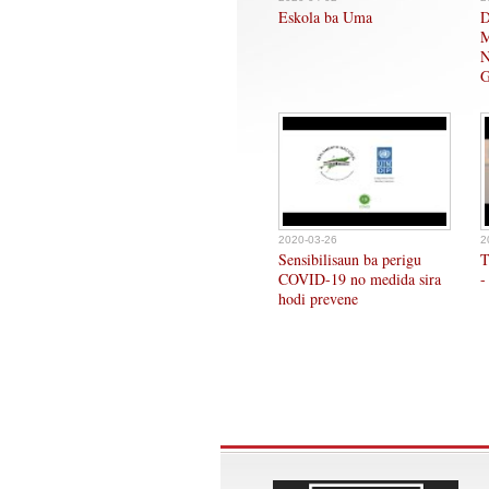
Eskola ba Uma
D
M
N
G
2020-03-26
2
Sensibilisaun ba perigu
T
COVID-19 no medida sira
-
hodi prevene