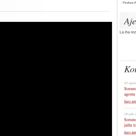
Peskiza 
Aj
La iha rez
Ko
05 agos
Sorumu
agostu
hare ta
29 jullu
Sorumu
jullu 
hare ta