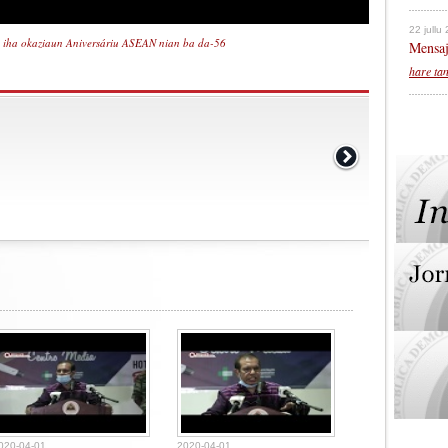
22 jullu
n iha okaziaun Aniversáriu ASEAN nian ba da-56
Mensaj
hare ta
020-04-01
2020-04-01