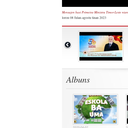
Mensajen husi Primeiru-Ministru Timor-Leste nia
loron 08 fulan-agostu tinan 2023
Albuns
2020-04-02
2