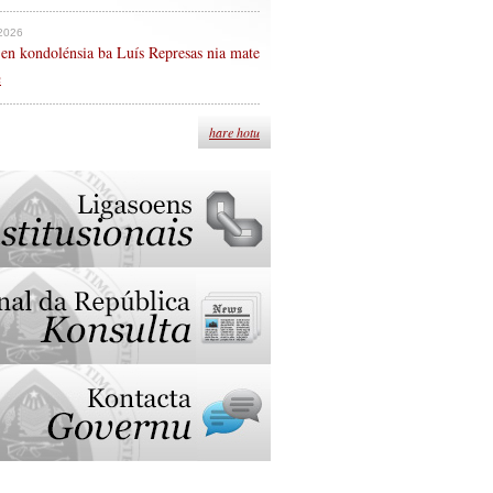
 2026
en kondolénsia ba Luís Represas nia mate
n
hare hotu