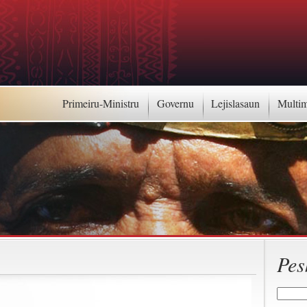
Primeiru-Ministru
Governu
Lejislasaun
Multi
Pes