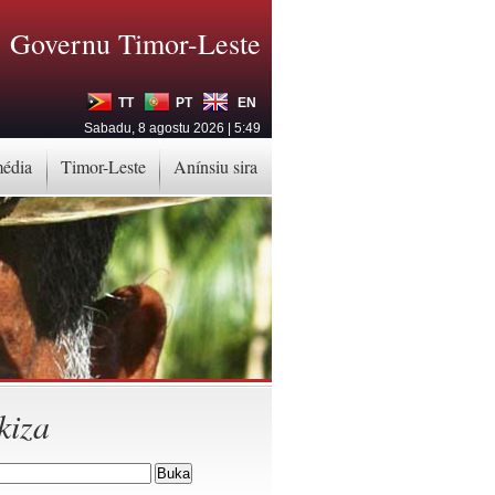
Governu Timor-Leste
TT
PT
EN
Sabadu, 8 agostu 2026 | 5:49
média
Timor-Leste
Anínsiu sira
kiza