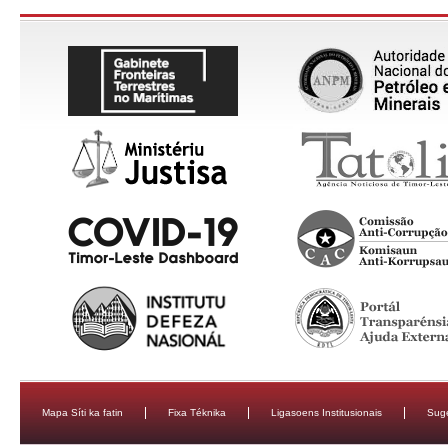
Mapa Síti ka fatin
Fixa Téknika
Ligasoens Institusionais
Sug