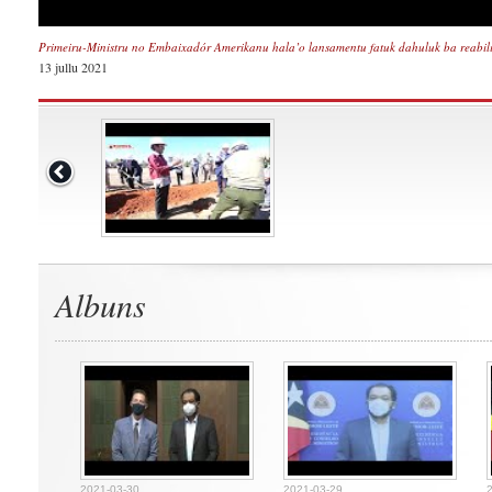
Primeiru-Ministru no Embaixadór Amerikanu hala’o lansamentu fatuk dahuluk ba reabi
13 jullu 2021
Albuns
2021-03-30
2021-03-29