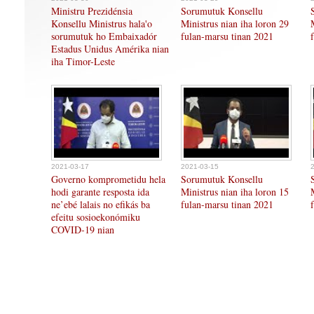
Ministru Prezidénsia
Sorumutuk Konsellu
Konsellu Ministrus hala'o
Ministrus nian iha loron 29
sorumutuk ho Embaixadór
fulan-marsu tinan 2021
Estadus Unidus Amérika nian
iha Timor-Leste
2021-03-17
2021-03-15
Governo komprometidu hela
Sorumutuk Konsellu
hodi garante resposta ida
Ministrus nian iha loron 15
ne’ebé lalais no efikás ba
fulan-marsu tinan 2021
efeitu sosioekonómiku
COVID-19 nian