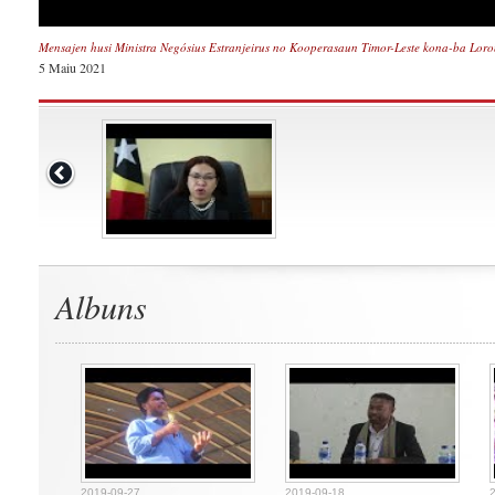
Mensajen husi Ministra Negósius Estranjeirus no Kooperasaun Timor-Leste kona-ba Lor
5 Maiu 2021
Albuns
2019-09-27
2019-09-18