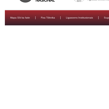
Mapa Síti ka fatin
Fixa Téknika
Ligasoens Institusionais
Sug