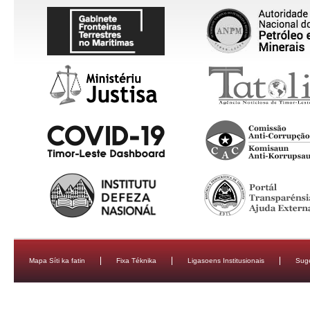
Mapa Síti ka fatin
Fixa Téknika
Ligasoens Institusionais
Sug