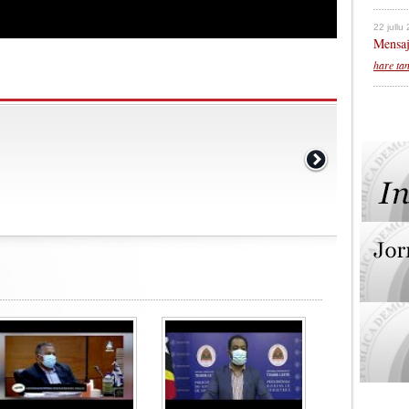
22 jullu
Mensaj
hare ta