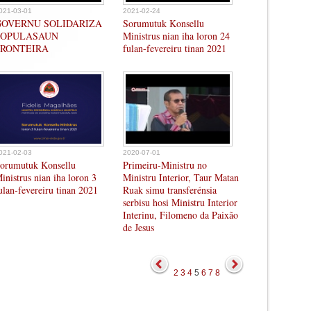
021-03-01
2021-02-24
GOVERNU SOLIDARIZA
Sorumutuk Konsellu
POPULASAUN
Ministrus nian iha loron 24
FRONTEIRA
fulan-fevereiru tinan 2021
021-02-03
2020-07-01
orumutuk Konsellu
Primeiru-Ministru no
inistrus nian iha loron 3
Ministru Interior, Taur Matan
ulan-fevereiru tinan 2021
Ruak simu transferénsia
serbisu hosi Ministru Interior
Interinu, Filomeno da Paixão
de Jesus
2
3
4
5
6
7
8