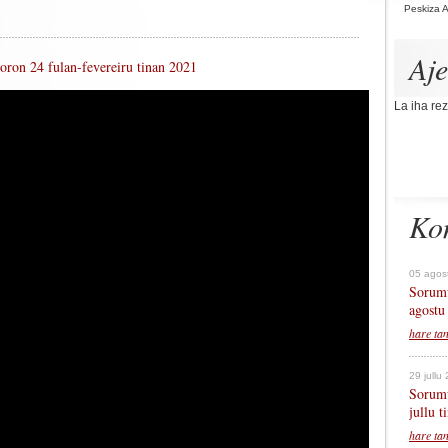
Peskiza 
Aj
oron 24 fulan-fevereiru tinan 2021
La iha rez
Ko
05 agos
Sorumu
agostu
hare ta
29 jullu
Sorumu
jullu 
hare ta