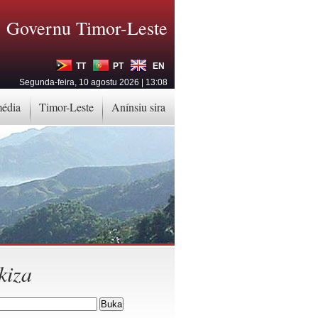
Governu Timor-Leste
TT
PT
EN
Segunda-feira, 10 agostu 2026 | 13:08
média
Timor-Leste
Anínsiu sira
kiza