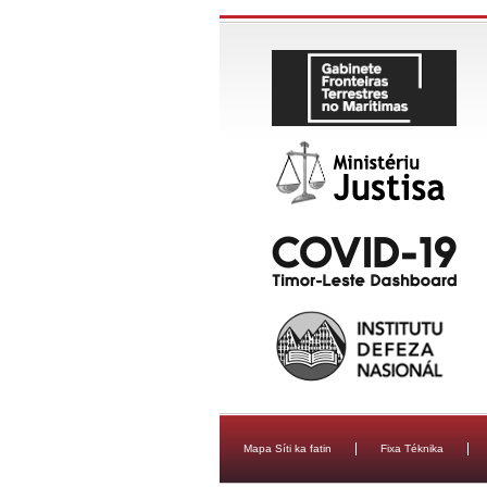
Mapa Síti ka fatin
Fixa Téknika