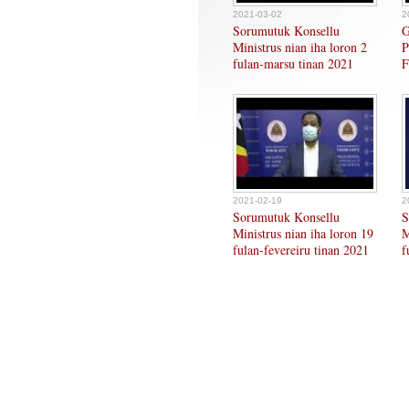
2021-03-02
2
Sorumutuk Konsellu
Ministrus nian iha loron 2
fulan-marsu tinan 2021
2021-02-19
2
Sorumutuk Konsellu
S
Ministrus nian iha loron 19
M
fulan-fevereiru tinan 2021
f