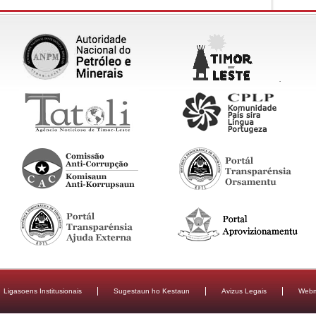
Ligasoens Institusionais
Sugestaun ho Kestaun
Avizus Legais
Webm