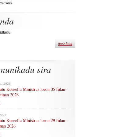
Avansada
enda
ultadu.
hare hotu
munikadu sira
tu 2026
tu Konsellu Ministrus loron 05 fulan-
 tinan 2026
n
 2026
tu Konsellu Ministrus loron 29 fulan-
tinan 2026
n