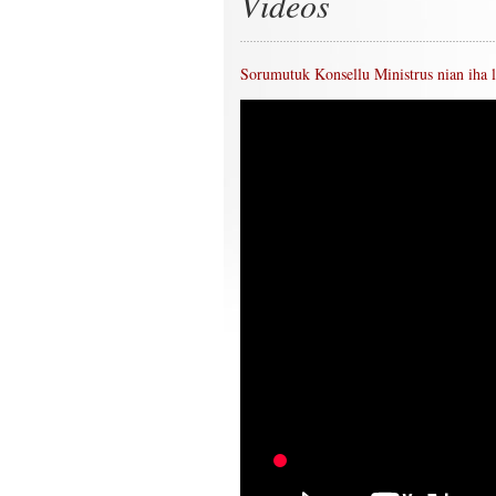
Videos
Sorumutuk Konsellu Ministrus nian iha l