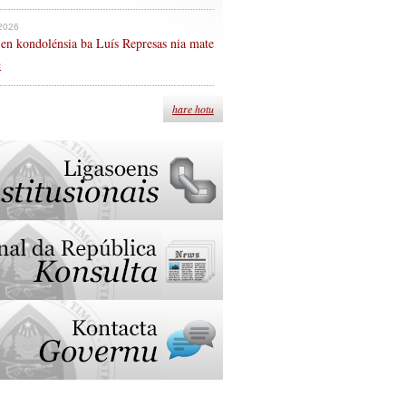
 2026
en kondolénsia ba Luís Represas nia mate
n
hare hotu