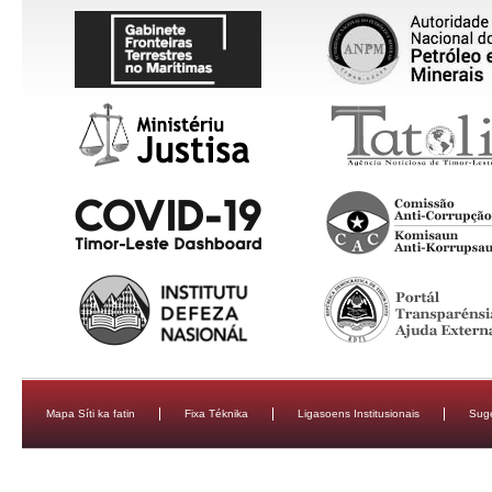
Mapa Síti ka fatin
Fixa Téknika
Ligasoens Institusionais
Sug