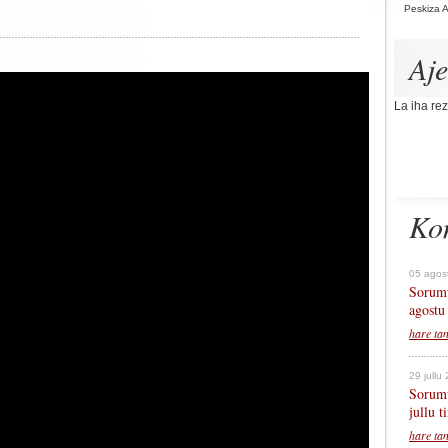
Peskiza 
Aj
La iha rez
Ko
05 agos
Sorumu
agostu
hare ta
29 jullu
Sorumu
jullu 
hare ta