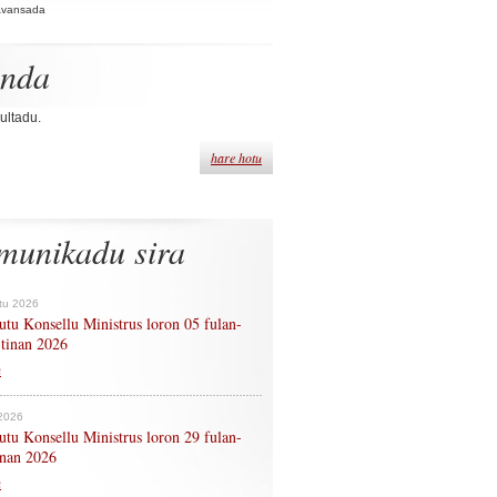
Avansada
enda
ultadu.
hare hotu
munikadu sira
tu 2026
tu Konsellu Ministrus loron 05 fulan-
 tinan 2026
n
 2026
tu Konsellu Ministrus loron 29 fulan-
tinan 2026
n