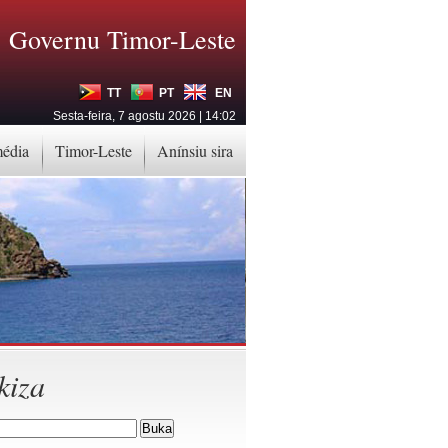
Governu Timor-Leste
TT
PT
EN
Sesta-feira, 7 agostu 2026 | 14:02
média
Timor-Leste
Anínsiu sira
kiza