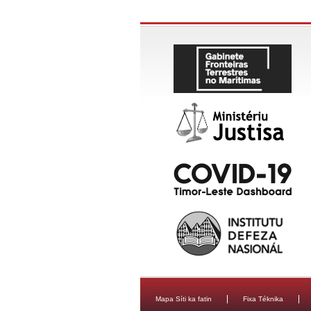
Mapa Síti ka fatin
Fixa Téknika