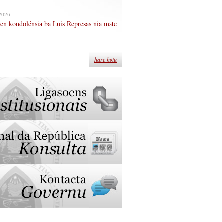
 2026
en kondolénsia ba Luís Represas nia mate
n
hare hotu