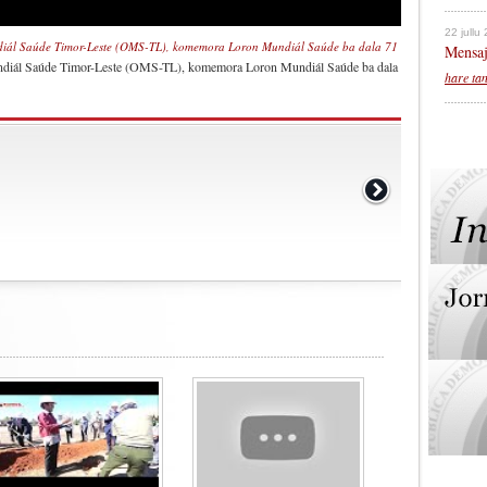
22 jullu
diál Saúde Timor-Leste (OMS-TL), komemora Loron Mundiál Saúde ba dala 71
Mensaj
ndiál Saúde Timor-Leste (OMS-TL), komemora Loron Mundiál Saúde ba dala
hare ta