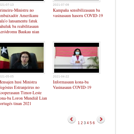
021-07-13
2021-07-09
rimeiru-Ministru no
Kampaña sensibilizasaun ba
mbaixadór Amerikanu
vasinasaun hasoru COVID-19
ala’o lansamentu fatuk
ahuluk ba reabilitasaun
eródromu Baukau nian
021-05-05
2021-04-22
ensajen husi Ministra
Informasaun kona-ba
egósius Estranjeirus no
Vasinasaun COVID-19
ooperasaun Timor-Leste
ona-ba Loron Mundiál Lian
ortugés tinan 2021
1
2
3
4
5
6