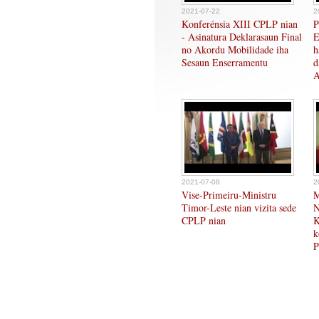
2021-07-22
2
Konferénsia XIII CPLP nian
P
- Asinatura Deklarasaun Final
E
no Akordu Mobilidade iha
h
Sesaun Enserramentu
d
A
2021-07-08
2
Vise-Primeiru-Ministru
M
Timor-Leste nian vizita sede
N
CPLP nian
K
k
P