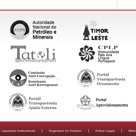
Ligasoens Institusionais
Sugestaun ho Kestaun
Avizus Legais
Webm