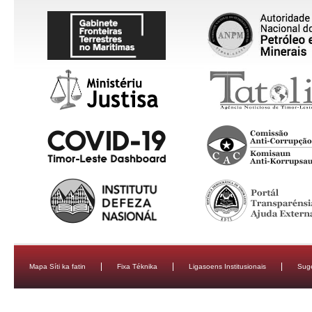
Mapa Síti ka fatin
Fixa Téknika
Ligasoens Institusionais
Sug