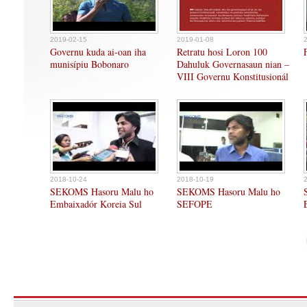
2019-02-15
2019-01-08
Governu kuda ai-oan iha
Retratu hosi Loron 100
munisípiu Bobonaro
Dahuluk Governasaun nian –
VIII Governu Konstitusionál
2018-10-24
2018-10-19
SEKOMS Hasoru Malu ho
SEKOMS Hasoru Malu ho
Embaixadór Koreia Sul
SEFOPE