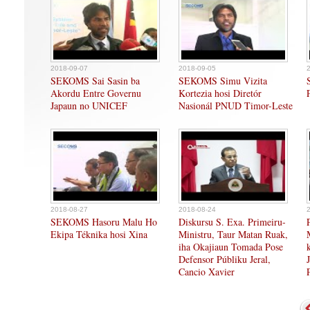
2018-09-07
2018-09-05
SEKOMS Sai Sasin ba
SEKOMS Simu Vizita
Akordu Entre Governu
Kortezia hosi Diretór
Japaun no UNICEF
Nasionál PNUD Timor-Leste
2018-08-27
2018-08-24
SEKOMS Hasoru Malu Ho
Diskursu S. Exa. Primeiru-
Ekipa Téknika hosi Xina
Ministru, Taur Matan Ruak,
iha Okajiaun Tomada Pose
Defensor Públiku Jeral,
Cancio Xavier