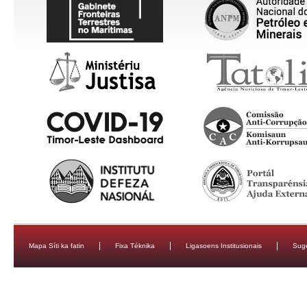
Mapa Síti ka fatin
Fixa Téknika
Ligasoens Institusionais
Sug