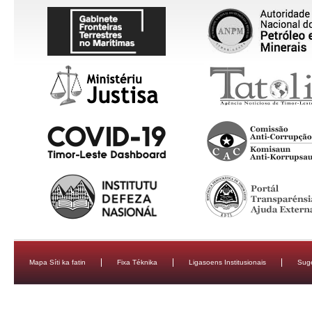
Mapa Síti ka fatin
Fixa Téknika
Ligasoens Institusionais
Sug