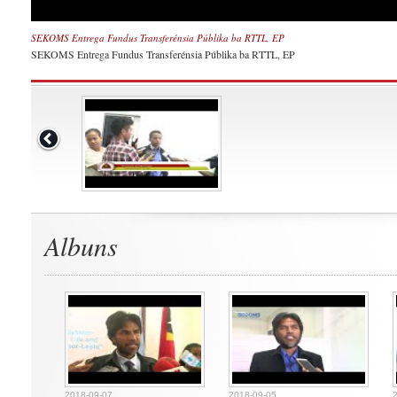
SEKOMS Entrega Fundus Transferénsia Públika ba RTTL, EP
SEKOMS Entrega Fundus Transferénsia Públika ba RTTL, EP
Albuns
2018-09-07
2018-09-05