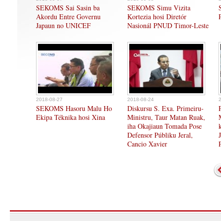
SEKOMS Sai Sasin ba
SEKOMS Simu Vizita
Akordu Entre Governu
Kortezia hosi Diretór
Japaun no UNICEF
Nasionál PNUD Timor-Leste
2018-08-27
2018-08-24
SEKOMS Hasoru Malu Ho
Diskursu S. Exa. Primeiru-
Ekipa Téknika hosi Xina
Ministru, Taur Matan Ruak,
iha Okajiaun Tomada Pose
Defensor Públiku Jeral,
Cancio Xavier