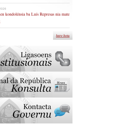
 2026
en kondolénsia ba Luís Represas nia mate
n
hare hotu