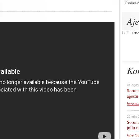
Peskiza 
Aj
La iha rez
Ko
05 agos
Sorumu
agostu
hare ta
29 jullu
Sorumu
jullu 
hare ta