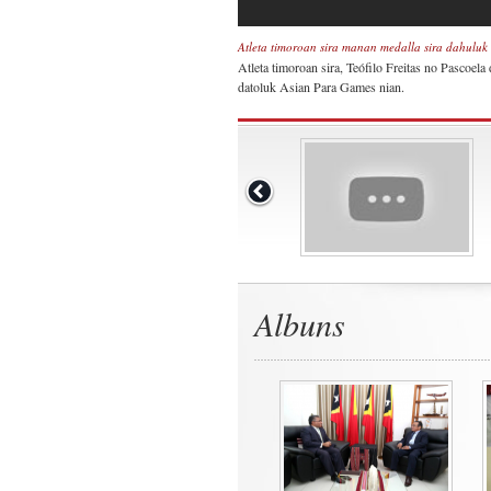
Atleta timoroan sira manan medalla sira dahuluk
Atleta timoroan sira, Teófilo Freitas no Pascoel
datoluk Asian Para Games nian.
Albuns