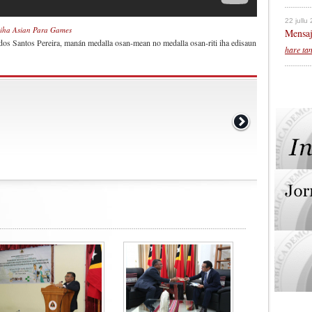
22 jullu
 iha Asian Para Games
Mensaj
a dos Santos Pereira, manán medalla osan-mean no medalla osan-riti iha edisaun
hare ta