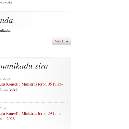
Avansada
enda
ultadu.
hare hotu
munikadu sira
tu 2026
tu Konsellu Ministrus loron 05 fulan-
 tinan 2026
n
 2026
tu Konsellu Ministrus loron 29 fulan-
tinan 2026
n