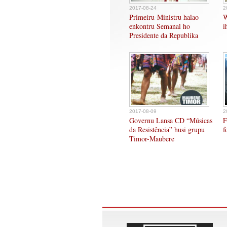
2017-08-24
2
Primeiru-Ministru halao
W
enkontru Semanal ho
i
Presidente da Republika
2017-08-09
2
Governu Lansa CD “Músicas
F
da Resistência” husi grupu
f
Timor-Maubere