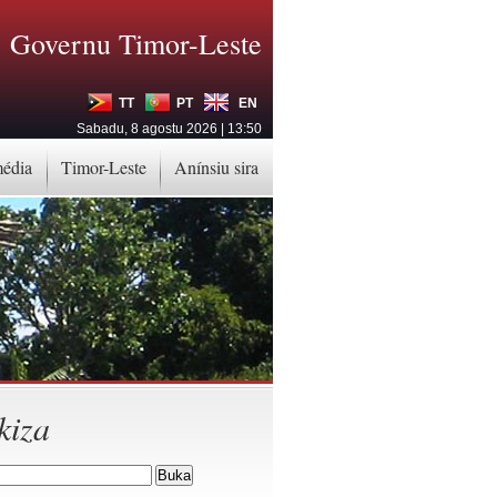
Governu Timor-Leste
TT
PT
EN
Sabadu, 8 agostu 2026 | 13:50
média
Timor-Leste
Anínsiu sira
kiza