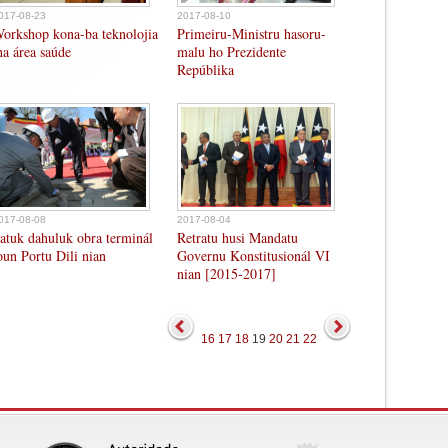
017-08-23
2017-08-10
orkshop kona-ba teknolojia
Primeiru-Ministru hasoru-
ha área saúde
malu ho Prezidente
Repúblika
017-08-08
2017-08-04
atuk dahuluk obra terminál
Retratu husi Mandatu
oun Portu Dili nian
Governu Konstitusionál VI
nian [2015-2017]
16
17
18
19
20
21
22