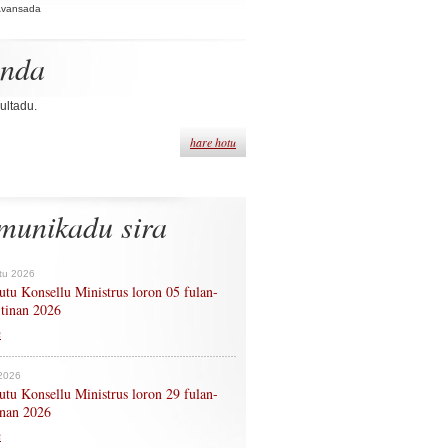
Avansada
enda
ultadu.
hare hotu
munikadu sira
tu 2026
tu Konsellu Ministrus loron 05 fulan-
 tinan 2026
n
 2026
tu Konsellu Ministrus loron 29 fulan-
tinan 2026
n