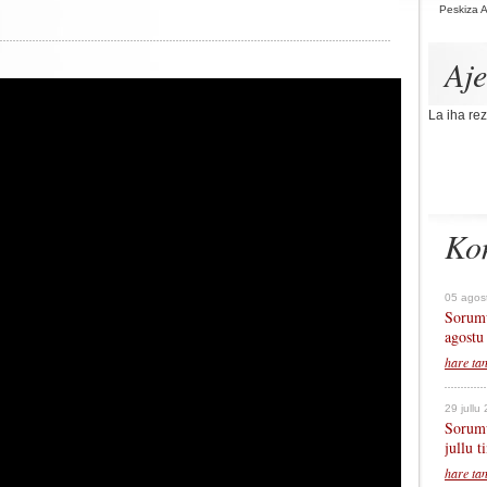
Peskiza 
Aj
La iha rez
Ko
05 agos
Sorumu
agostu
hare ta
29 jullu
Sorumu
jullu 
hare ta