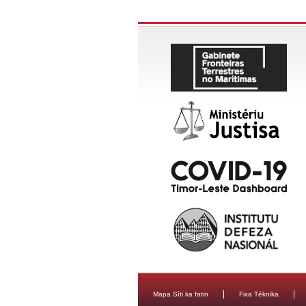
Mapa Síti ka fatin
Fixa Téknika