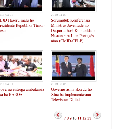
019-04-22
2019-04-09
EJD Hasoru malu ho
Sorumutuk Konferénsia
rezidente Repúblika Timor-
Ministrus Juventude no
este
Desportu hosi Komunidade
Nasaun sira Lian Portugés
nian (CMJD-CPLP)
019-04-01
2019-03-05
overnu entrega ambulánsia
Governu asina akordu ho
ua ba RAEOA
Xina ba implementasaun
Televisaun Dijital
7
8
9
10
11
12
13