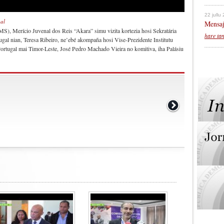
22 jullu
al
Mensaj
, Merício Juvenal dos Reis “Akara” simu vizita kortezia hosi Sekratária
hare ta
al nian, Teresa Ribeiro, ne’ebé akompaña hosi Vise-Prezidente Institutu
rtugal mai Timor-Leste, José Pedro Machado Vieira no komitiva, iha Palásiu