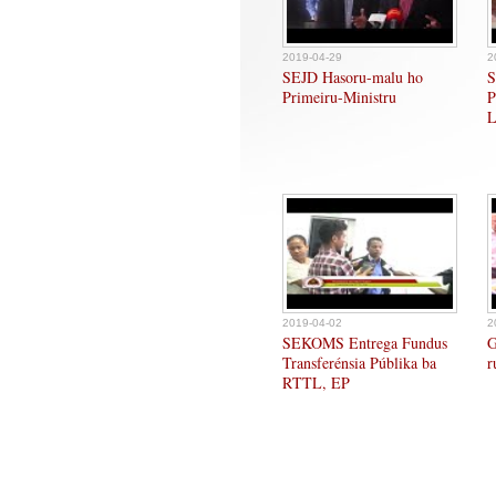
2019-04-29
2
SEJD Hasoru-malu ho
S
Primeiru-Ministru
P
L
2019-04-02
2
SEKOMS Entrega Fundus
G
Transferénsia Públika ba
r
RTTL, EP