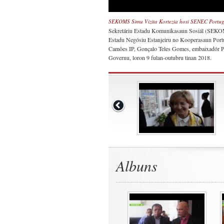
SEKOMS Simu Vizita Kortezia hosi SENEC Portug
Sekretáriu Estadu Komunikasaun Sosiál (SEKOMS)
Estadu Negósiu Estanjeiru no Kooperasaun Portug
Camões IP, Gonçalo Teles Gomes, embaixadór Po
Governu, loron 9 fulan-outubru tinan 2018.
Albuns