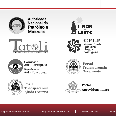
Ligasoens Institusionais
Sugestaun ho Kestaun
Avizus Legais
Webm