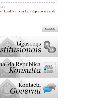
 2026
en kondolénsia ba Luís Represas nia mate
n
hare hotu