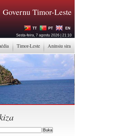
Governu Timor-Leste
TT
PT
EN
Sesta-feira, 7 agostu 2026 | 21:10
média
Timor-Leste
Anínsiu sira
kiza