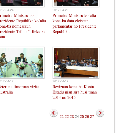
017-04-24
2017-04-20
rimeiru-Ministru no
Primeiru-Ministru ko’alia
rezidente Repúblika ko’alia
kona-ba data eleisaun
ona-ba nomeasaun
parlamentár ho Prezidente
rezidente Tribunál Rekursu
Repúblika
oun
017-04-17
2017-04-17
eteranu timoroan vizita
Revizaun kona-ba Konta
ustrália
Estadu nian sira husi tinan
2014 no 2015
21
22
23
24
25
26
27