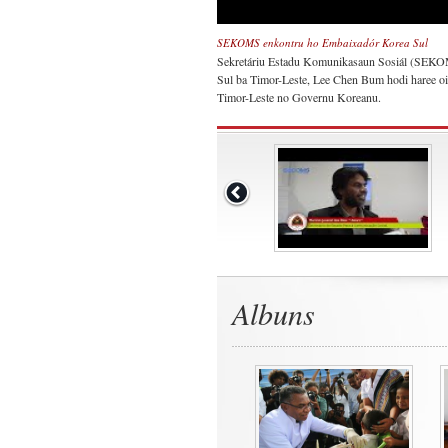
SEKOMS enkontru ho Embaixadór Korea Sul
Sekretáriu Estadu Komunikasaun Sosiál (SEKOM
Sul ba Timor-Leste, Lee Chen Bum hodi haree o
Timor-Leste no Governu Koreanu.
Albuns