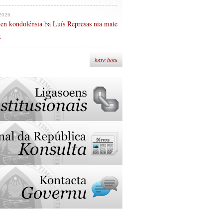
 2026
en kondolénsia ba Luís Represas nia mate
n
hare hotu