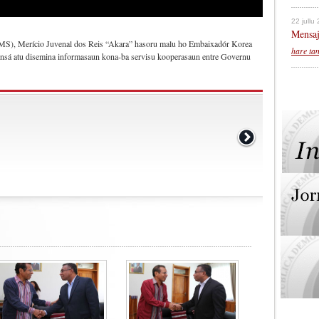
22 jullu
Mensaj
S), Merício Juvenal dos Reis “Akara” hasoru malu ho Embaixadór Korea
hare ta
insá atu disemina informasaun kona-ba servisu kooperasaun entre Governu