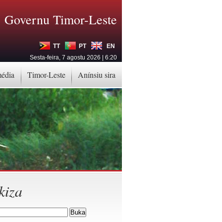
Governu Timor-Leste
TT
PT
EN
Sesta-feira, 7 agostu 2026 | 6:20
média
Timor-Leste
Anínsiu sira
kiza