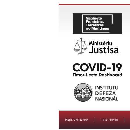
Mapa Síti ka fatin
Fixa Téknika