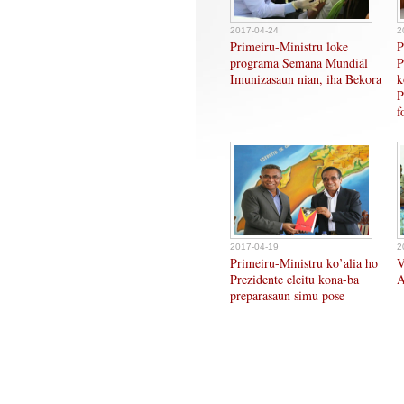
2017-04-24
2
Primeiru-Ministru loke
P
programa Semana Mundiál
P
Imunizasaun nian, iha Bekora
k
P
f
2017-04-19
2
Primeiru-Ministru ko’alia ho
V
Prezidente eleitu kona-ba
A
preparasaun simu pose