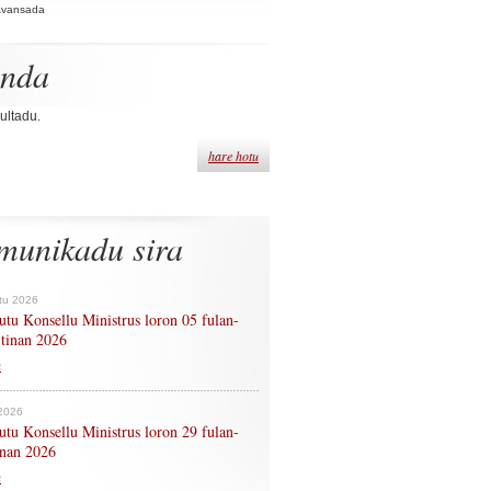
Avansada
enda
ultadu.
hare hotu
munikadu sira
tu 2026
tu Konsellu Ministrus loron 05 fulan-
 tinan 2026
n
 2026
tu Konsellu Ministrus loron 29 fulan-
tinan 2026
n