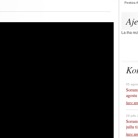
Peskiza 
Aj
La iha rez
Ko
05 agos
Sorumu
agostu
hare ta
29 jullu
Sorumu
jullu 
hare ta