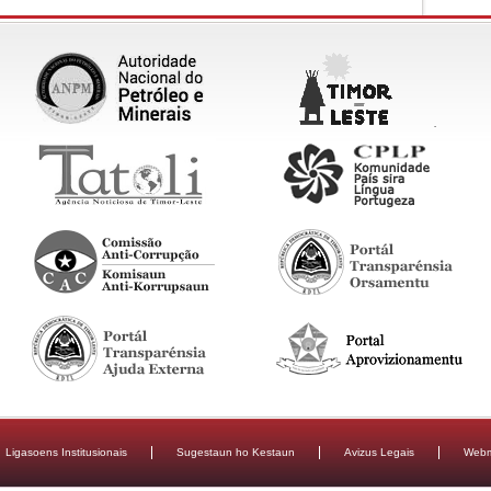
Ligasoens Institusionais
Sugestaun ho Kestaun
Avizus Legais
Webm