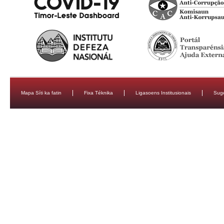
Mapa Síti ka fatin
Fixa Téknika
Ligasoens Institusionais
Sug