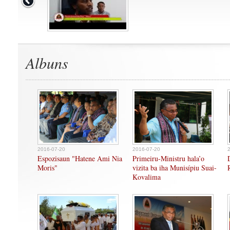
Albuns
2016-07-20
2016-07-20
Espozisaun "Hatene Ami Nia
Primeiru-Ministru hala’o
Moris"
vizita ba iha Munisípiu Suai-
Kovalima