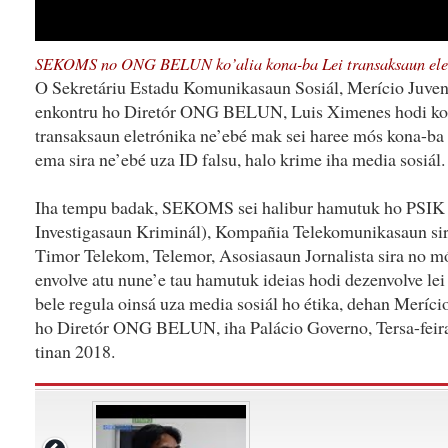
SEKOMS no ONG BELUN ko’alia kona-ba Lei transaksaun ele
O Sekretáriu Estadu Komunikasaun Sosiál, Merício Juven
enkontru ho Diretór ONG BELUN, Luis Ximenes hodi ko’
transaksaun eletrónika ne’ebé mak sei haree mós kona-ba
ema sira ne’ebé uza ID falsu, halo krime iha media sosiál.
Iha tempu badak, SEKOMS sei halibur hamutuk ho PSIK (P
Investigasaun Kriminál), Kompañia Telekomunikasaun sir
Timor Telekom, Telemor, Asosiasaun Jornalista sira no 
envolve atu nune’e tau hamutuk ideias hodi dezenvolve lei 
bele regula oinsá uza media sosiál ho étika, dehan Meríc
ho Diretór ONG BELUN, iha Palácio Governo, Tersa-feira
tinan 2018.