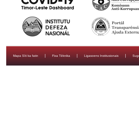
Mapa Síti ka fatin
Fixa Téknika
Ligasoens Institusionais
Sug