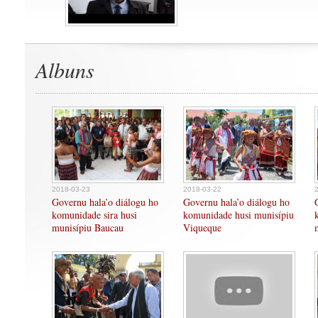
Albuns
2018-03-23
2018-03-22
Governu hala’o diálogu ho
Governu hala’o diálogu ho
komunidade sira husi
komunidade husi munisípiu
munisípiu Baucau
Viqueque