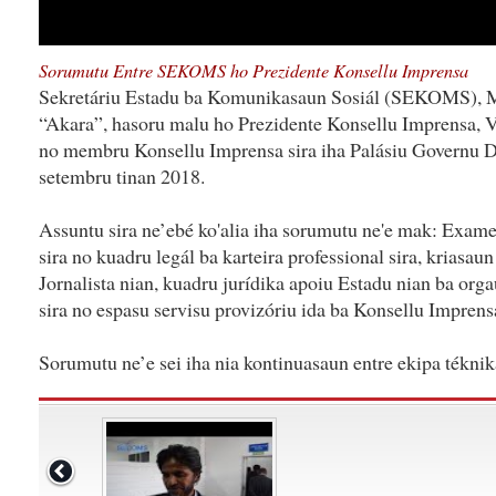
Sorumutu Entre SEKOMS ho Prezidente Konsellu Imprensa
Sekretáriu Estadu ba Komunikasaun Sosiál (SEKOMS), Me
“Akara”, hasoru malu ho Prezidente Konsellu Imprensa, Vi
no membru Konsellu Imprensa sira iha Palásiu Governu Dil
setembru tinan 2018.
Assuntu sira ne’ebé ko'alia iha sorumutu ne'e mak: Exame 
sira no kuadru legál ba karteira professional sira, kriasau
Jornalista nian, kuadru jurídika apoiu Estadu nian ba or
sira no espasu servisu provizóriu ida ba Konsellu Imprens
Sorumutu ne’e sei iha nia kontinuasaun entre ekipa ték