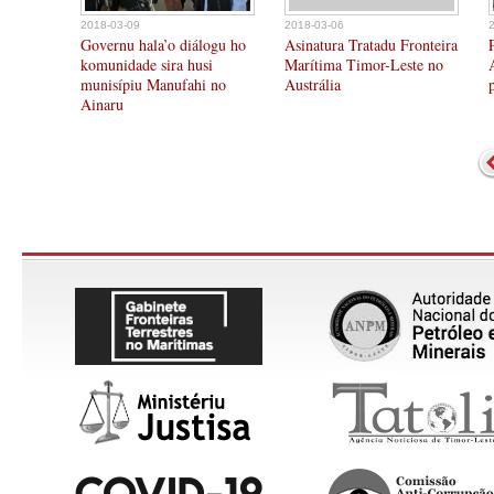
2018-03-09
2018-03-06
Governu hala’o diálogu ho
Asinatura Tratadu Fronteira
komunidade sira husi
Marítima Timor-Leste no
munisípiu Manufahi no
Austrália
Ainaru