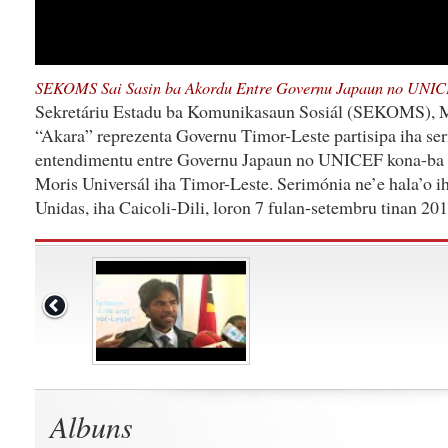
SEKOMS Sai Sasin ba Akordu Entre Governu Japaun no UNI
Sekretáriu Estadu ba Komunikasaun Sosiál (SEKOMS), Me
“Akara” reprezenta Governu Timor-Leste partisipa iha ser
entendimentu entre Governu Japaun no UNICEF kona-ba F
Moris Universál iha Timor-Leste. Serimónia ne’e hala’o
Unidas, iha Caicoli-Dili, loron 7 fulan-setembru tinan 201
Albuns