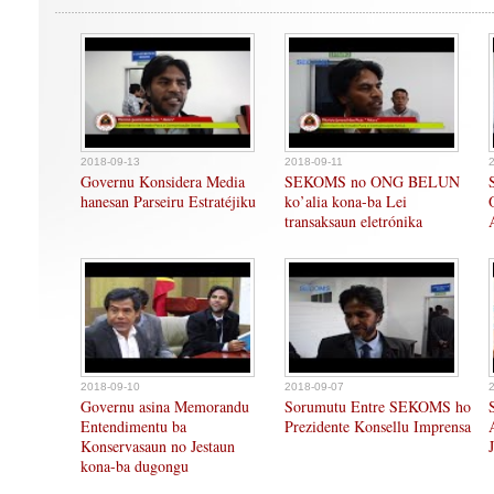
2018-09-13
2018-09-11
Governu Konsidera Media
SEKOMS no ONG BELUN
hanesan Parseiru Estratéjiku
ko’alia kona-ba Lei
transaksaun eletrónika
2018-09-10
2018-09-07
Governu asina Memorandu
Sorumutu Entre SEKOMS ho
Entendimentu ba
Prezidente Konsellu Imprensa
Konservasaun no Jestaun
kona-ba dugongu