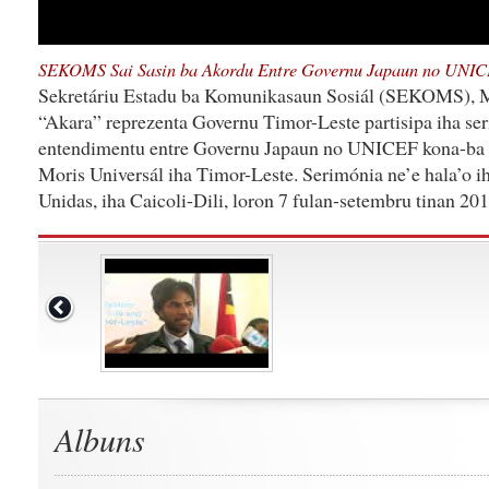
SEKOMS Sai Sasin ba Akordu Entre Governu Japaun no UNI
Sekretáriu Estadu ba Komunikasaun Sosiál (SEKOMS), Me
“Akara” reprezenta Governu Timor-Leste partisipa iha ser
entendimentu entre Governu Japaun no UNICEF kona-ba F
Moris Universál iha Timor-Leste. Serimónia ne’e hala’o
Unidas, iha Caicoli-Dili, loron 7 fulan-setembru tinan 201
Albuns