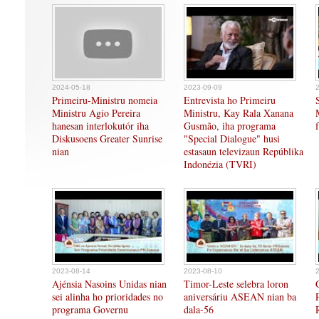
2024-05-18
2023-09-09
Primeiru-Ministru nomeia
Entrevista ho Primeiru
Ministru Agio Pereira
Ministru, Kay Rala Xanana
hanesan interlokutór iha
Gusmão, iha programa
Diskusoens Greater Sunrise
"Special Dialogue" husi
nian
estasaun televizaun Repúblika
Indonézia (TVRI)
2023-08-14
2023-08-10
Ajénsia Nasoins Unidas nian
Timor-Leste selebra loron
sei alinha ho prioridades no
aniversáriu ASEAN nian ba
programa Governu
dala-56