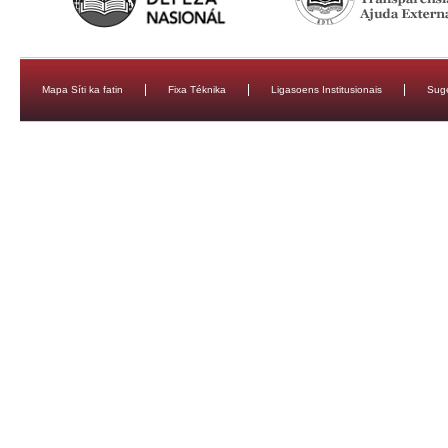
Mapa Síti ka fatin
Fixa Téknika
Ligasoens Institusionais
Sug