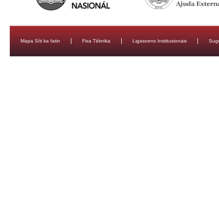
Mapa Síti ka fatin
Fixa Téknika
Ligasoens Institusionais
Sug