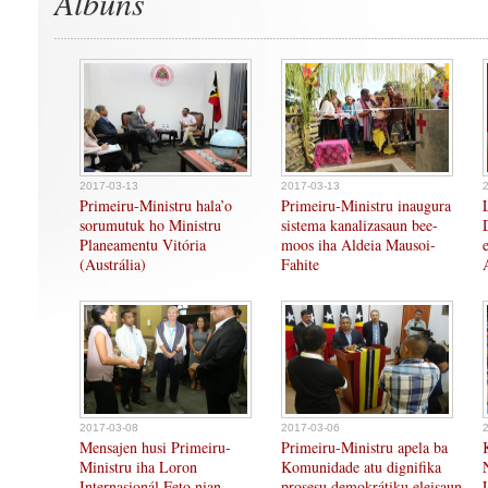
Albuns
2017-03-13
2017-03-13
Primeiru-Ministru hala’o
Primeiru-Ministru inaugura
sorumutuk ho Ministru
sistema kanalizasaun bee-
Planeamentu Vitória
moos iha Aldeia Mausoi-
(Austrália)
Fahite
2017-03-08
2017-03-06
Mensajen husi Primeiru-
Primeiru-Ministru apela ba
Ministru iha Loron
Komunidade atu dignifika
Internasionál Feto nian
prosesu demokrátiku eleisaun