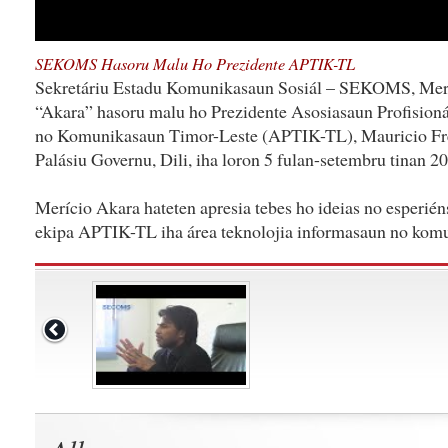
SEKOMS Hasoru Malu Ho Prezidente APTIK-TL
Sekretáriu Estadu Komunikasaun Sosiál – SEKOMS, Merí
“Akara” hasoru malu ho Prezidente Asosiasaun Profision
no Komunikasaun Timor-Leste (APTIK-TL), Mauricio Frei
Palásiu Governu, Dili, iha loron 5 fulan-setembru tinan 2
Merício Akara hateten apresia tebes ho ideias no esperién
ekipa APTIK-TL iha área teknolojia informasaun no kom