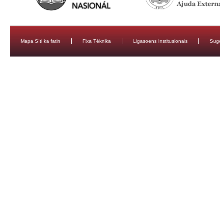
Mapa Síti ka fatin
Fixa Téknika
Ligasoens Institusionais
Sug