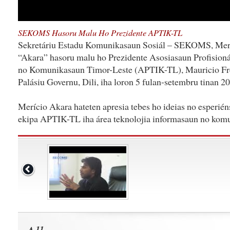
SEKOMS Hasoru Malu Ho Prezidente APTIK-TL
Sekretáriu Estadu Komunikasaun Sosiál – SEKOMS, Merí
“Akara” hasoru malu ho Prezidente Asosiasaun Profision
no Komunikasaun Timor-Leste (APTIK-TL), Mauricio Frei
Palásiu Governu, Dili, iha loron 5 fulan-setembru tinan 2
Merício Akara hateten apresia tebes ho ideias no esperién
ekipa APTIK-TL iha área teknolojia informasaun no kom