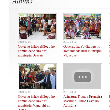
Albuns
2018-03-23
2018-03-22
Governu hala’o diálogu ho
Governu hala’o diálogu ho
komunidade sira husi
komunidade husi munisípiu
munisípiu Baucau
Viqueque
2018-03-09
2018-03-06
Governu hala’o diálogu ho
Asinatura Tratadu Fronteira
komunidade sira husi
Marítima Timor-Leste no
munisípiu Manufahi no
Austrália
Ainaru