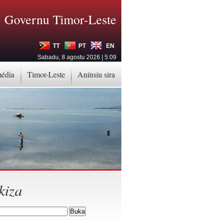
Governu Timor-Leste
TT
PT
EN
Sabadu, 8 agostu 2026 | 5:09
média
Timor-Leste
Anínsiu sira
kiza