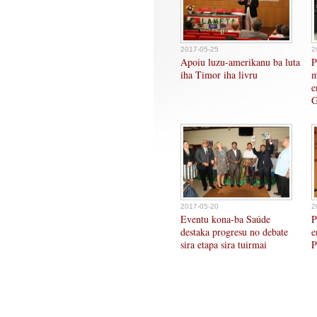
2017-05-25
2
Apoiu luzu-amerikanu ba luta
P
iha Timor iha livru
m
e
G
2017-05-20
2
Eventu kona-ba Saúde
P
destaka progresu no debate
e
sira etapa sira tuirmai
P