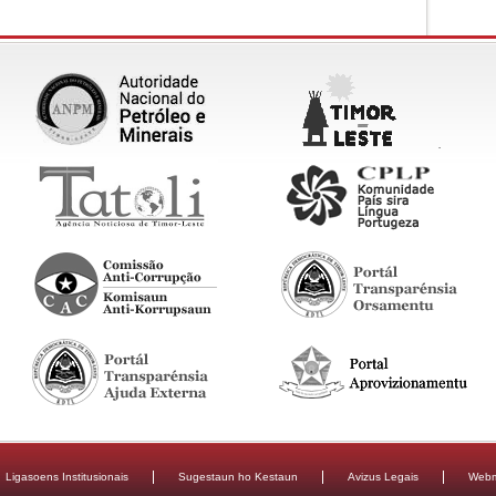
Ligasoens Institusionais
Sugestaun ho Kestaun
Avizus Legais
Webm