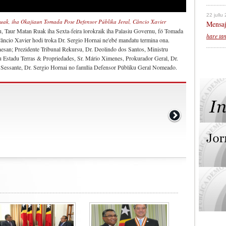
22 jullu
Ruak, iha Okajiaun Tomada Pose Defensor Públika Jeral, Câncio Xavier
Mensaj
u, Taur Matan Ruak iha Sexta-feira lorokraik iha Palasiu Governu, fó Tomada
hare ta
âncio Xavier hodi troka Dr. Sergio Hornai ne'ebé mandatu termina ona.
esan; Prezidente Tribunal Rekursu, Dr. Deolindo dos Santos, Ministru
iu Estadu Terras & Propriedades, Sr. Mário Ximenes, Prokurador Geral, Dr.
Sessante, Dr. Sergio Hornai no família Defensor Públiku Geral Nomeado.