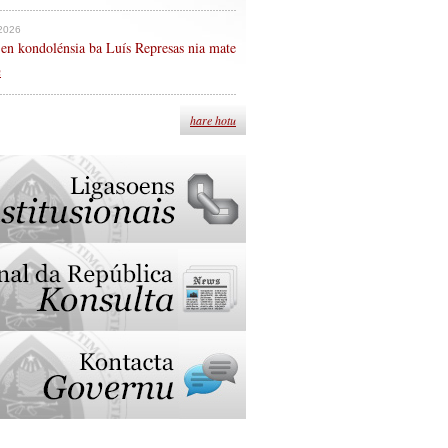
 2026
en kondolénsia ba Luís Represas nia mate
n
hare hotu