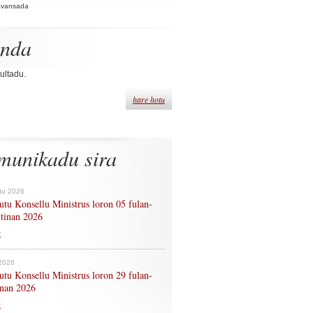
Avansada
enda
ultadu.
hare hotu
munikadu sira
tu 2026
tu Konsellu Ministrus loron 05 fulan-
 tinan 2026
n
 2026
tu Konsellu Ministrus loron 29 fulan-
tinan 2026
n