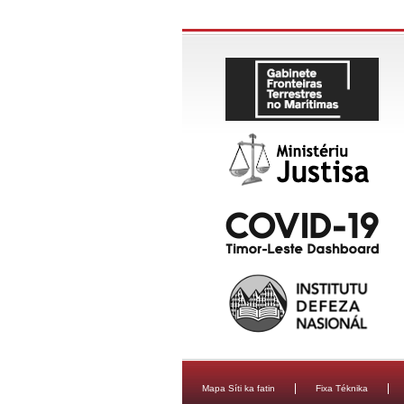
Mapa Síti ka fatin
Fixa Téknika