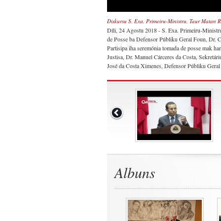
Diskursu S. Exa. Primeiru-Ministru, Taur Matan 
Díli, 24 Agostu 2018 - S. Exa. Primeiru-Ministr
de Posse ba Defensor Públiku Geral Foun, Dr. C
Partisipa iha seremónia tomada de posse mak han
Justisa, Dr. Manuel Cárceres da Costa, Sekretár
José da Costa Ximenes, Defensor Públiku Geral 
Albuns