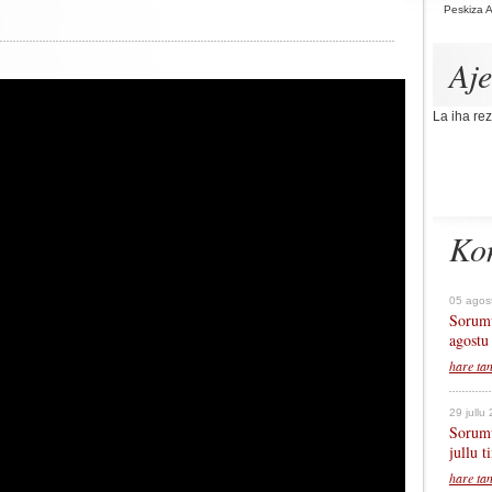
Peskiza 
Aj
La iha rez
Ko
05 agos
Sorumu
agostu
hare ta
29 jullu
Sorumu
jullu 
hare ta