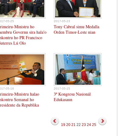
017-05-25
2017-05-23
rimeiru-Ministru ho
Tony Cabral simu Medalla
embru Governu sira hala'o
Orden Timor-Leste nian
nkontru ho PR Francisco
uterres Lú Olo
017-05-16
2017-05-15
rimeiru-Ministru halao
3º Kongresu Nasionál
nkontru Semanal ho
Edukasaun
residente da Republika
19
20
21
22
23
24
25