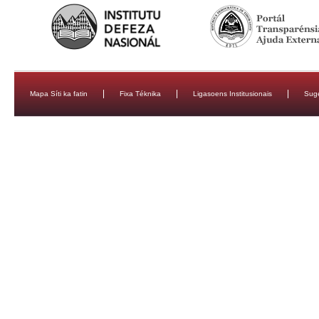
Mapa Síti ka fatin
Fixa Téknika
Ligasoens Institusionais
Sug