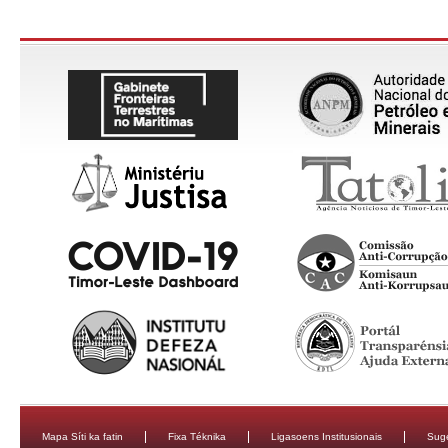
Mapa Síti ka fatin
Fixa Téknika
Ligasoens Institusionais
Sug