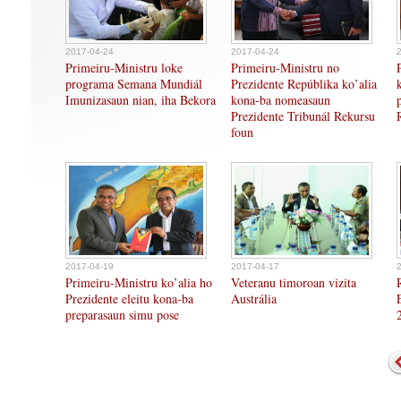
2017-04-24
2017-04-24
Primeiru-Ministru loke
Primeiru-Ministru no
programa Semana Mundiál
Prezidente Repúblika ko’alia
Imunizasaun nian, iha Bekora
kona-ba nomeasaun
Prezidente Tribunál Rekursu
foun
2017-04-19
2017-04-17
Primeiru-Ministru ko’alia ho
Veteranu timoroan vizita
Prezidente eleitu kona-ba
Austrália
preparasaun simu pose