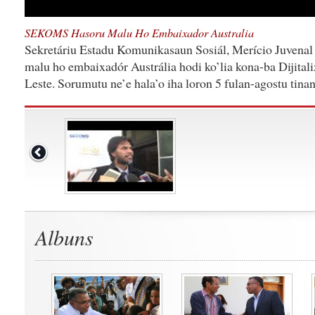
SEKOMS Hasoru Malu Ho Embaixador Australia
Sekretáriu Estadu Komunikasaun Sosiál, Merício Juvenal
malu ho embaixadór Austrália hodi ko’lia kona-ba Dijital
Leste. Sorumutu ne’e hala’o iha loron 5 fulan-agostu tina
Albuns