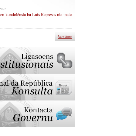
 2026
en kondolénsia ba Luís Represas nia mate
n
hare hotu