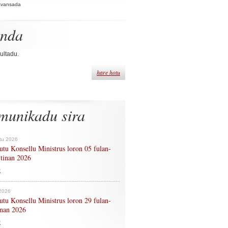
Avansada
enda
ultadu.
hare hotu
munikadu sira
tu 2026
tu Konsellu Ministrus loron 05 fulan-
 tinan 2026
n
 2026
tu Konsellu Ministrus loron 29 fulan-
tinan 2026
n