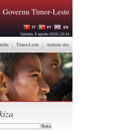
Governu Timor-Leste
TT
PT
EN
Sabadu, 8 agostu 2026 | 20:16
média
Timor-Leste
Anínsiu sira
kiza