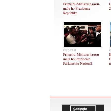
Primeiru-Ministru hasoru-
L
malu ho Prezidente
2
Repúblika
2017-09-11
2
Primeiru-Ministru hasoru
K
malu ho Prezidente
D
Parlamentu Nasionál
n