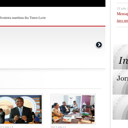
22 jullu
)
Mensaj
ronteira maritima iha Timor-Leste
hare ta
017-09-13
2017-09-12