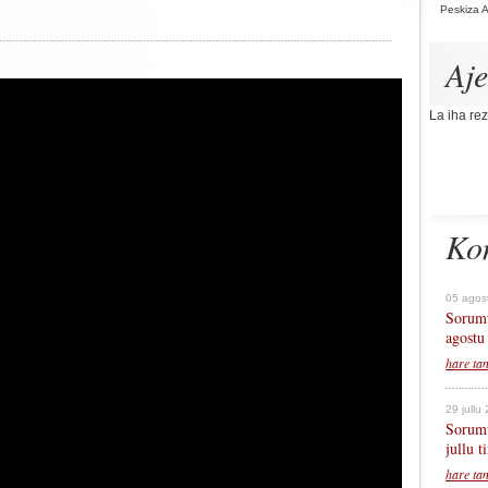
Peskiza 
Aj
La iha rez
Ko
05 agos
Sorumu
agostu
hare ta
29 jullu
Sorumu
jullu 
hare ta