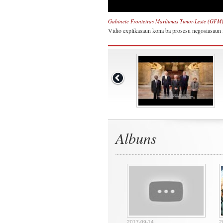
Gabinete Fronteiras Marítimas Timor-Leste (GFM
Vidio explikasaun kona ba prosesu negosiasaun f
Albuns
2017-09-14
2