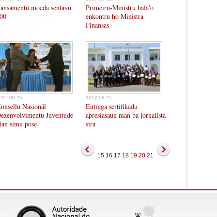
ansamentu moeda sentavu
Primeiru-Ministru hala'o
00
enkontru ho Ministra
Finansas
017-08-25
2017-08-25
onsellu Nasionál
Entrega sertifikadu
ezenvolvimentu Juventude
apresiasaun nian ba jornalista
ian simu pose
sira
15
16
17
18
19
20
21