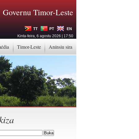
Governu Timor-Leste
TT
PT
EN
Kinta-feira, 6 agostu 2026 | 17:50
média
Timor-Leste
Anínsiu sira
kiza