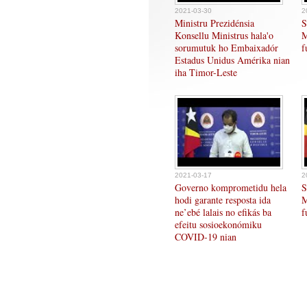
2021-03-30
2
Ministru Prezidénsia
S
Konsellu Ministrus hala'o
M
sorumutuk ho Embaixadór
f
Estadus Unidus Amérika nian
iha Timor-Leste
2021-03-17
2
Governo komprometidu hela
S
hodi garante resposta ida
M
ne’ebé lalais no efikás ba
f
efeitu sosioekonómiku
COVID-19 nian