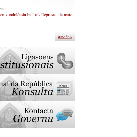
 2026
en kondolénsia ba Luís Represas nia mate
n
hare hotu