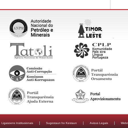
Ligasoens Institusionais
Sugestaun ho Kestaun
Avizus Legais
Webm