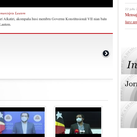
22 jullu
 munisípiu Lautem
Mensaj
arí Alkatiri, akompaña husi membru Governu Konstitusionál VII nian balu
hare ta
 Lautem.