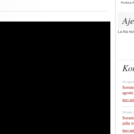
Peskiza 
Aj
La iha rez
Ko
05 agos
Sorumu
agostu
hare ta
29 jullu
Sorumu
jullu 
hare ta