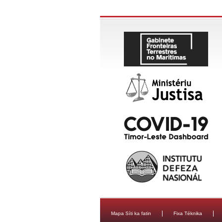
Mapa Síti ka fatin
Fixa Téknika