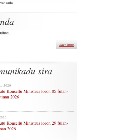
Avansada
enda
ultadu.
hare hotu
munikadu sira
tu 2026
tu Konsellu Ministrus loron 05 fulan-
 tinan 2026
n
 2026
tu Konsellu Ministrus loron 29 fulan-
tinan 2026
n