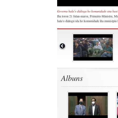
Governu hala’o diálogu ho komunidade sira husi
Iha loron 21 fulan-marsu, Primeiru-Ministru, M
hala’o diálogu ida ho komunidade iha munisípiu
Albuns