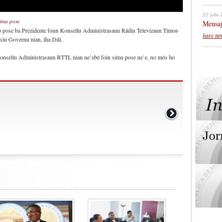
22 jullu
simu pose
Mensaj
 fó pose ba Prezidente foun Konsellu Administrasaun Rádiu Televizaun Timor-
hare ta
siu Governu nian, iha Dili.
Konsellu Administrasaun RTTL nian ne’ebé foin simu pose ne’e, no mós ho