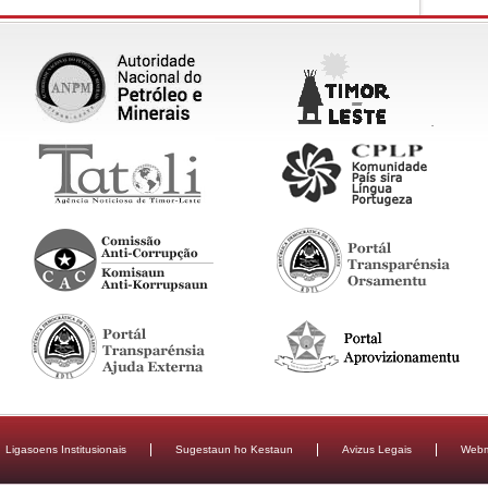
Ligasoens Institusionais
Sugestaun ho Kestaun
Avizus Legais
Webm