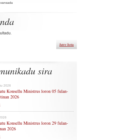
Avansada
enda
ultadu.
hare hotu
munikadu sira
tu 2026
tu Konsellu Ministrus loron 05 fulan-
 tinan 2026
n
 2026
tu Konsellu Ministrus loron 29 fulan-
tinan 2026
n