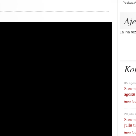
Peskiza 
Aj
La iha rez
Ko
05 agos
Sorumu
agostu
hare ta
29 jullu
Sorumu
jullu 
hare ta