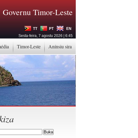
Governu Timor-Leste
TT
PT
EN
Sesta-feira, 7 agostu 2026 | 6:45
média
Timor-Leste
Anínsiu sira
kiza