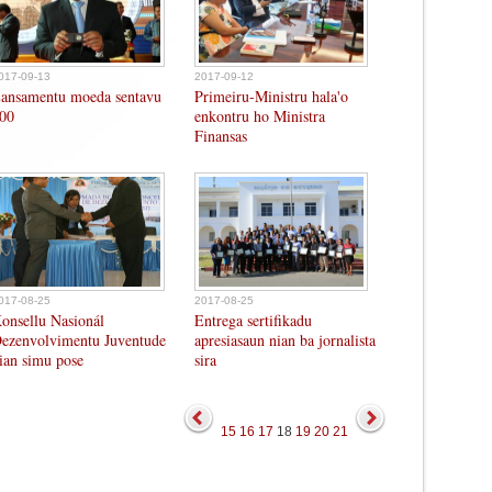
017-09-13
2017-09-12
ansamentu moeda sentavu
Primeiru-Ministru hala'o
00
enkontru ho Ministra
Finansas
017-08-25
2017-08-25
onsellu Nasionál
Entrega sertifikadu
ezenvolvimentu Juventude
apresiasaun nian ba jornalista
ian simu pose
sira
15
16
17
18
19
20
21