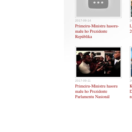
2017-09-14
2
Primeiru-Ministru hasoru-
L
malu ho Prezidente
2
Repúblika
2017-09-11
2
Primeiru-Ministru hasoru
K
malu ho Prezidente
D
Parlamentu Nasionál
n