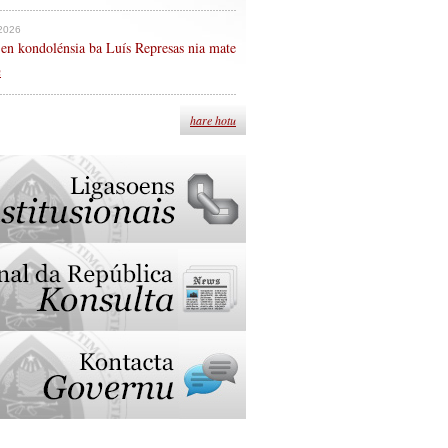
 2026
en kondolénsia ba Luís Represas nia mate
n
hare hotu