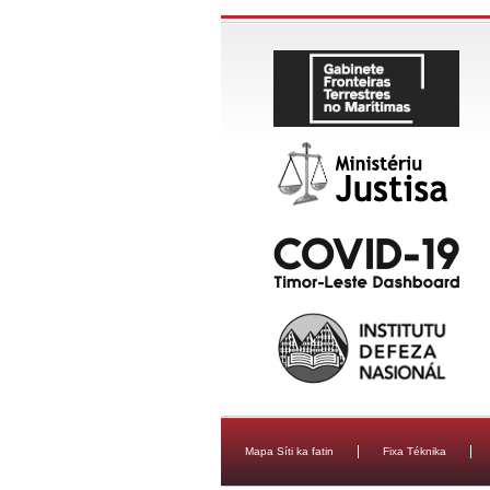
Mapa Síti ka fatin
Fixa Téknika