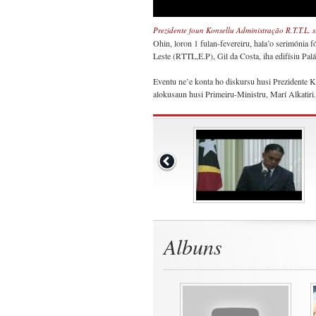
Prezidente foun Konsellu Administração R.T.T.L. 
Ohin, loron 1 fulan-fevereiru, hala’o serimónia
Leste (RTTL,E.P), Gil da Costa, iha edifísiu Palá
Eventu ne’e konta ho diskursu husi Prezidente 
alokusaun husi Primeiru-Ministru, Marí Alkatiri.
Albuns