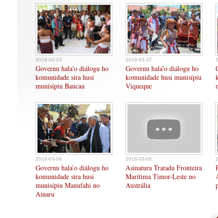
2018-03-23
2018-03-22
Governu hala’o diálogu ho
Governu hala’o diálogu ho
komunidade sira husi
komunidade husi munisípiu
munisípiu Baucau
Viqueque
2018-03-09
2018-03-06
Governu hala’o diálogu ho
Asinatura Tratadu Fronteira
komunidade sira husi
Marítima Timor-Leste no
munisípiu Manufahi no
Austrália
Ainaru