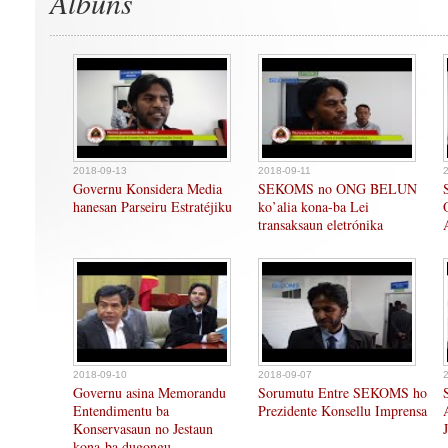
Albuns
2018-09-13
2018-09-11
Governu Konsidera Media
SEKOMS no ONG BELUN
hanesan Parseiru Estratéjiku
ko’alia kona-ba Lei
transaksaun eletrónika
2018-09-10
2018-09-07
Governu asina Memorandu
Sorumutu Entre SEKOMS ho
Entendimentu ba
Prezidente Konsellu Imprensa
Konservasaun no Jestaun
kona-ba dugongu