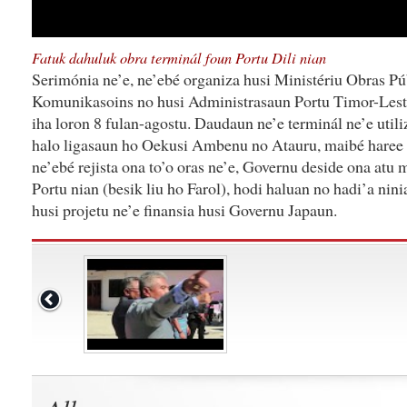
Fatuk dahuluk obra terminál foun Portu Dili nian
Serimónia ne’e, ne’ebé organiza husi Ministériu Obras Pú
Komunikasoins no husi Administrasaun Portu Timor-Lest
iha loron 8 fulan-agostu. Daudaun ne’e terminál ne’e uti
halo ligasaun ho Oekusi Ambenu no Atauru, maibé haree 
ne’ebé rejista ona to’o oras ne’e, Governu deside ona atu
Portu nian (besik liu ho Farol), hodi haluan no hadi’a nini
husi projetu ne’e finansia husi Governu Japaun.