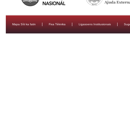
Mapa Síti ka fatin
Fixa Téknika
Ligasoens Institusionais
Sug