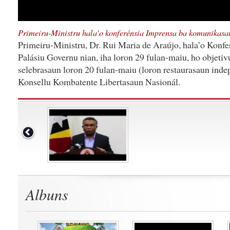
Primeiru-Ministru hala'o konferénsia Imprensa ba komunikasau
Primeiru-Ministru, Dr. Rui Maria de Araújo, hala’o Konfe
Palásiu Governu nian, iha loron 29 fulan-maiu, ho objetiv
selebrasaun loron 20 fulan-maiu (loron restaurasaun inde
Konsellu Kombatente Libertasaun Nasionál.
Albuns