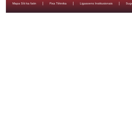
Mapa Síti ka fatin
Fixa Téknika
Ligasoens Institusionais
Sug