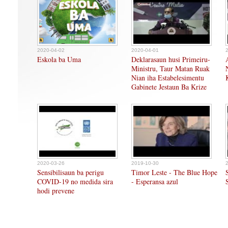
2020-04-02
2020-04-01
Eskola ba Uma
Deklarasaun husi Primeiru-
Ministru, Taur Matan Ruak
Nian iha Estabelesimentu
Gabinete Jestaun Ba Krize
2020-03-26
2019-10-30
Sensibilisaun ba perigu
Timor Leste - The Blue Hope
COVID-19 no medida sira
- Esperansa azul
hodi prevene