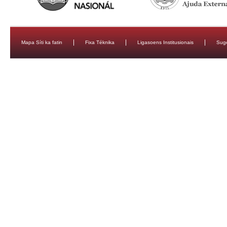
Mapa Síti ka fatin
Fixa Téknika
Ligasoens Institusionais
Sug