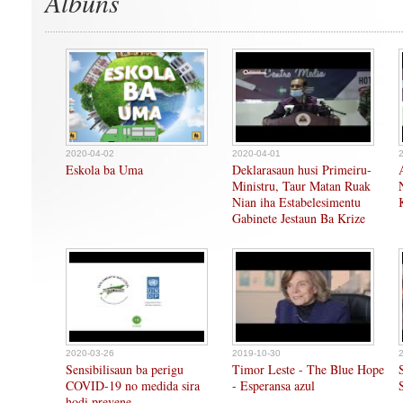
Albuns
2020-04-02
2020-04-01
Eskola ba Uma
Deklarasaun husi Primeiru-
Ministru, Taur Matan Ruak
Nian iha Estabelesimentu
Gabinete Jestaun Ba Krize
2020-03-26
2019-10-30
Sensibilisaun ba perigu
Timor Leste - The Blue Hope
COVID-19 no medida sira
- Esperansa azul
hodi prevene