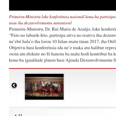
Primeiru-Ministru loke konferénsia nasionál kona-ba partisipas
nian iha dezenvolvimentu sustentavel
Primeiru-Ministru, Dr. Rui Maria de Araújo, loke konferé
“Feto no labarik-feto, partisipa ativa no reativa iha dezen
ne’ebé hala’o iha loron 10 fulan-maiu tinan 2017, iha Otél
Objetivu husi konferénsia ida ne’e maka atu halibur reprez
oioin atu diskute no fó hanoin ba malu hodi kontribui ba 
kona-ba igualdade jéneru husi Ajenda Dezenvolvimentu S