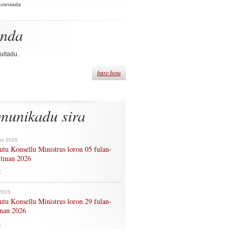
Avansada
enda
ultadu.
hare hotu
munikadu sira
tu 2026
tu Konsellu Ministrus loron 05 fulan-
 tinan 2026
n
 2026
tu Konsellu Ministrus loron 29 fulan-
tinan 2026
n