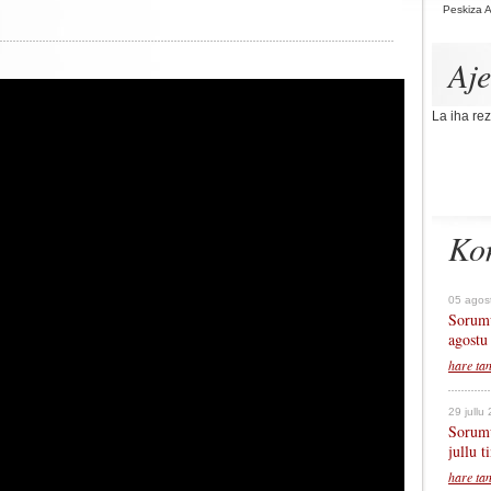
Peskiza 
Aj
La iha rez
Ko
05 agos
Sorumu
agostu
hare ta
29 jullu
Sorumu
jullu 
hare ta