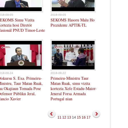
018-09-05
2018-09-05
EKOMS Simu Vizita
SEKOMS Hasoru Malu Ho
ortezia hosi Diretór
Prezidente APTIK-TL
asionál PNUD Timor-Leste
018-08-24
2018-08-22
iskursu S. Exa. Primeiru-
Primeiru-Ministru Taur
inistru, Taur Matan Ruak,
Matan Ruak, simu vizita
ha Okajiaun Tomada Pose
kortezia Xefe Estadu-Maior-
efensor Públiku Jeral,
Jeneral Forsa Armada
ancio Xavier
Portugal nian
11
12
13
14
15
16
17