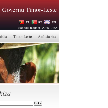
Governu Timor-Leste
TT
PT
EN
Sabadu, 8 agostu 2026 | 7:52
média
Timor-Leste
Anínsiu sira
kiza