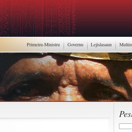
Primeiru-Ministru
Governu
Lejislasaun
Multi
Pes