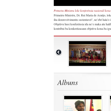
Primeiru-Ministru loke konferénsia nasionál kona-
Primeiru-Ministru, Dr. Rui Maria de Araújo, loke 
iha dezenvolvimentu sustentavel”, ne’ebé hala’o 
Objetivu husi konferénsia ida ne’e maka atu halib
kontribui ba konkretizasaun objetivu kona-ba i
Albuns