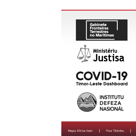
Mapa Síti ka fatin
Fixa Téknika