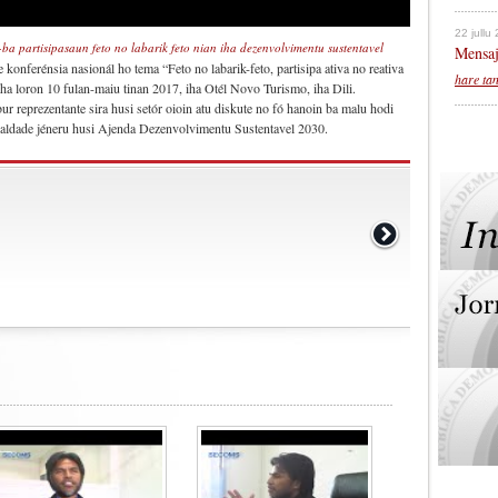
22 jullu
ba partisipasaun feto no labarik feto nian iha dezenvolvimentu sustentavel
Mensaj
konferénsia nasionál ho tema “Feto no labarik-feto, partisipa ativa no reativa
hare ta
iha loron 10 fulan-maiu tinan 2017, iha Otél Novo Turismo, iha Dili.
ur reprezentante sira husi setór oioin atu diskute no fó hanoin ba malu hodi
gualdade jéneru husi Ajenda Dezenvolvimentu Sustentavel 2030.