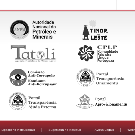
Ligasoens Institusionais
Sugestaun ho Kestaun
Avizus Legais
Webm