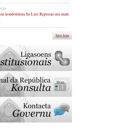
 2026
en kondolénsia ba Luís Represas nia mate
n
hare hotu