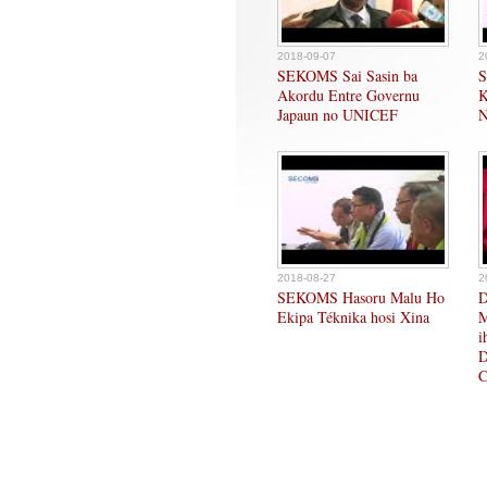
2018-09-07
2
SEKOMS Sai Sasin ba
S
Akordu Entre Governu
K
Japaun no UNICEF
N
2018-08-27
2
SEKOMS Hasoru Malu Ho
D
Ekipa Téknika hosi Xina
M
i
D
C