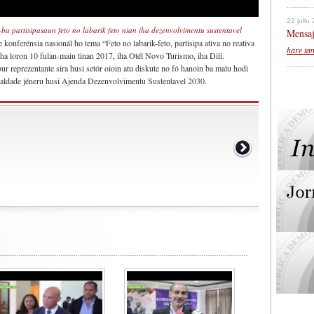
22 jullu
ba partisipasaun feto no labarik feto nian iha dezenvolvimentu sustentavel
Mensaj
konferénsia nasionál ho tema “Feto no labarik-feto, partisipa ativa no reativa
hare ta
iha loron 10 fulan-maiu tinan 2017, iha Otél Novo Turismo, iha Dili.
ur reprezentante sira husi setór oioin atu diskute no fó hanoin ba malu hodi
gualdade jéneru husi Ajenda Dezenvolvimentu Sustentavel 2030.