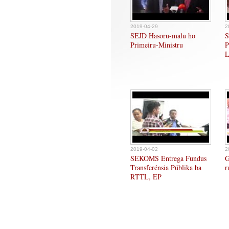
2019-04-29
2
SEJD Hasoru-malu ho
S
Primeiru-Ministru
P
L
2019-04-02
2
SEKOMS Entrega Fundus
G
Transferénsia Públika ba
r
RTTL, EP