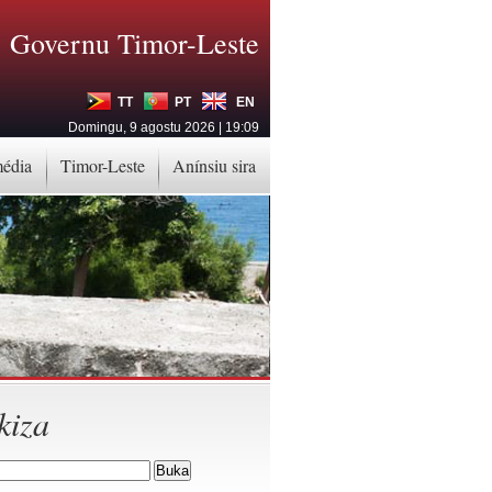
Governu Timor-Leste
TT
PT
EN
Domingu, 9 agostu 2026 | 19:09
média
Timor-Leste
Anínsiu sira
kiza