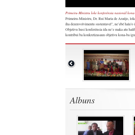
Primeiru-Ministru loke konferénsia nasionál kona-
Primeiru-Ministru, Dr. Rui Maria de Araújo, loke 
iha dezenvolvimentu sustentavel”, ne’ebé hala’o 
Objetivu husi konferénsia ida ne’e maka atu halib
kontribui ba konkretizasaun objetivu kona-ba i
Albuns