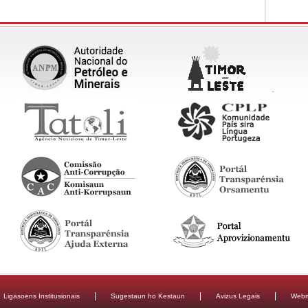
Ligasoens Institusionais
Sugestaun ho Kestaun
Avizus Legais
Webm