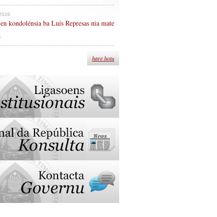
 2026
en kondolénsia ba Luís Represas nia mate
n
hare hotu