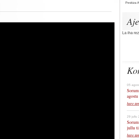
Peskiza 
Aj
La iha rez
Ko
05 agos
Sorumu
agostu
hare ta
29 jullu
Sorumu
jullu 
hare ta