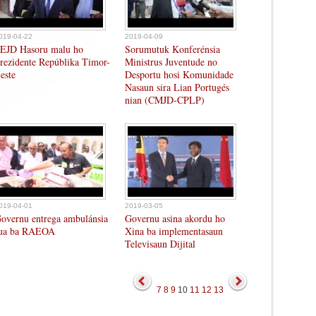
019-04-22
2019-04-09
EJD Hasoru malu ho
Sorumutuk Konferénsia
rezidente Repúblika Timor-
Ministrus Juventude no
este
Desportu hosi Komunidade
Nasaun sira Lian Portugés
nian (CMJD-CPLP)
019-04-01
2019-03-05
overnu entrega ambulánsia
Governu asina akordu ho
ua ba RAEOA
Xina ba implementasaun
Televisaun Dijital
7
8
9
10
11
12
13