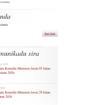
Avansada
enda
ultadu.
hare hotu
munikadu sira
tu 2026
tu Konsellu Ministrus loron 05 fulan-
 tinan 2026
n
 2026
tu Konsellu Ministrus loron 29 fulan-
tinan 2026
n