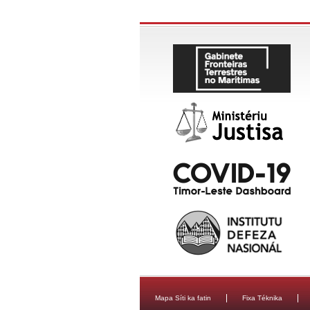
Mapa Síti ka fatin
Fixa Téknika