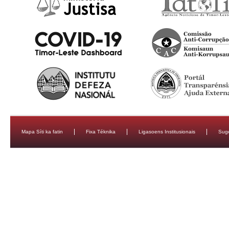
Mapa Síti ka fatin
Fixa Téknika
Ligasoens Institusionais
Sug