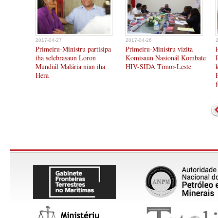
2017-04-27
2017-04-26
Primeiru-Ministru partisipa
Primeiru-Ministru vizita
iha selebrasaun Loron
Komisaun Nasionál Kombate
Mundiál Malária nian iha
HIV-SIDA Timor-Leste
Hera