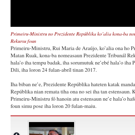
Primeiru-Ministru no Prezidente Repúblika ko’alia kona-ba n
Rekursu foun
Primeiru-Ministru, Rui Maria de Araújo, ko’alia ona ho P
Matan Ruak, kona-ba nomeasaun Prezidente Tribunál Reku
hala’o iha tempu badak, iha sorumutuk ne’ebé hala’o iha P
Dili, iha loron 24 fulan-abríl tinan 2017.
Iha biban ne’e, Prezidente Repúblika hateten katak manda
Repúblika nian remata tiha ona no sei iha tan estensaun. 
Primeiru-Ministru fó hanoin atu estensaun ne’e hala’o ha
foun simu pose iha loron 20 fulan-maiu.