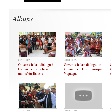
Albuns
2018-03-23
2018-03-22
Governu hala’o diálogu ho
Governu hala’o diálogu ho
komunidade sira husi
komunidade husi munisípiu
munisípiu Baucau
Viqueque
2018-03-09
2018-03-06