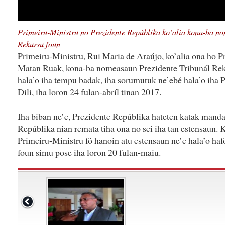
Primeiru-Ministru no Prezidente Repúblika ko’alia kona-ba n
Rekursu foun
Primeiru-Ministru, Rui Maria de Araújo, ko’alia ona ho P
Matan Ruak, kona-ba nomeasaun Prezidente Tribunál Reku
hala’o iha tempu badak, iha sorumutuk ne’ebé hala’o iha P
Dili, iha loron 24 fulan-abríl tinan 2017.
Iha biban ne’e, Prezidente Repúblika hateten katak manda
Repúblika nian remata tiha ona no sei iha tan estensaun. 
Primeiru-Ministru fó hanoin atu estensaun ne’e hala’o ha
foun simu pose iha loron 20 fulan-maiu.