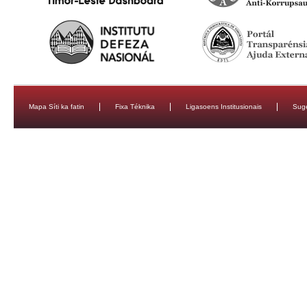
Mapa Síti ka fatin
Fixa Téknika
Ligasoens Institusionais
Sug