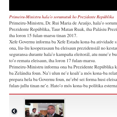
Primeiru-Ministru hala’o sorumutuk ho Prezidente Repúblika
Primeiru-Ministru, Dr. Rui Maria de Araújo, hala’o sorum
Prezidente Repúblika, Taur Matan Ruak, iha Palásiu Prez
iha loron 15 fulan-marsu tinan 2017.
Xefe Governu informa ba Xefe Estadu kona-ba atividade s
ona, liu-liu kooperasaun ba eleisaun prezidensiál no kesta
seguransa durante hala’o kampaña eleitorál, atu nune’e bu
to’o remata eleisaun, iha loron 17 fulan-marsu.
Primeiru-Ministru informa ona ba Prezidente Repúblika kon
ba Zelándia foun. Na’i ulun ne’e koali’a mós kona-ba rela
prepara hela ba Governu foun, ne’ebé sei forma husi elei
fulan-jullu tinan ne’e. Hato’o mós kona-ba polítika esterna