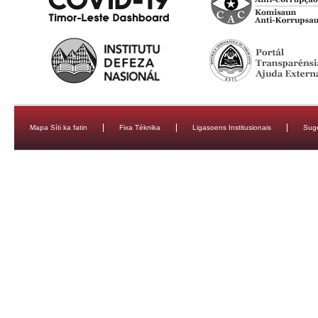
Mapa Síti ka fatin
Fixa Téknika
Ligasoens Institusionais
Sug