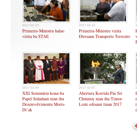
2017-02-15
2017-02-15
Primeiru-Ministru halao
Primeiru-Ministru vizita
vizita ba STAE
Diresaun Transporte Terrestre
2017-02-09
2017-02-07
XXI Semináriu kona-ba
Abertura Korrida Pás Sri
Papel Sidadaun nian iha
Chinmoy nian iha Timor-
Dezenvolvimentu Moris-
Leste edisaun tinan 2017
Di’ak