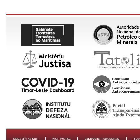
Mapa Síti ka fatin
Fixa Téknika
Ligasoens Institusionais
Sug