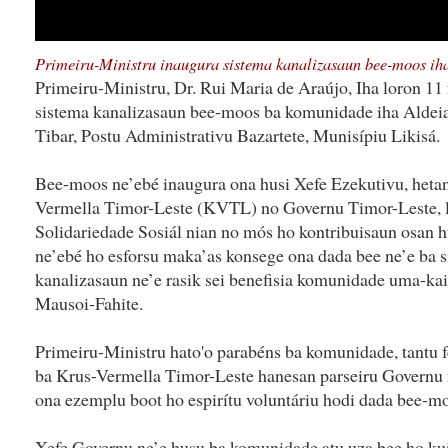
Primeiru-Ministru inaugura sistema kanalizasaun bee-moos ih
Primeiru-Ministru, Dr. Rui Maria de Araújo, Iha loron 11
sistema kanalizasaun bee-moos ba komunidade iha Aldei
Tibar, Postu Administrativu Bazartete, Munisípiu Likisá.
Bee-moos ne’ebé inaugura ona husi Xefe Ezekutivu, hetan
Vermella Timor-Leste (KVTL) no Governu Timor-Leste, l
Solidariedade Sosiál nian no mós ho kontribuisaun osan 
ne’ebé ho esforsu maka’as konsege ona dada bee ne’e ba s
kanalizasaun ne’e rasik sei benefisia komunidade uma-kai
Mausoi-Fahite.
Primeiru-Ministru hato'o parabéns ba komunidade, tantu 
ba Krus-Vermella Timor-Leste hanesan parseiru Governu n
ona ezemplu boot ho espirítu voluntáriu hodi dada bee-mo
Xefe Governu ne’e husu ba komunidade atu uza bee ho kui