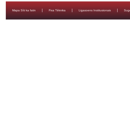
Mapa Síti ka fatin
Fixa Téknika
Ligasoens Institusionais
Sug