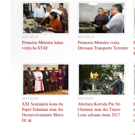
2017-02-15
2017-02-15
Primeiru-Ministru halao
Primeiru-Ministru vizita
vizita ba STAE
Diresaun Transporte Terrestre
2017-02-09
2017-02-07
XXI Semináriu kona-ba
Abertura Korrida Pás Sri
Papel Sidadaun nian iha
Chinmoy nian iha Timor-
Dezenvolvimentu Moris-
Leste edisaun tinan 2017
Di’ak