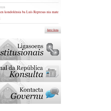
 2026
en kondolénsia ba Luís Represas nia mate
n
hare hotu