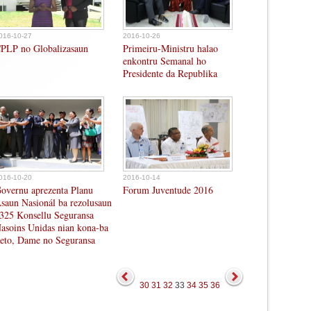
016-10-27
2016-10-26
PLP no Globalizasaun
Primeiru-Ministru halao
enkontru Semanal ho
Presidente da Republika
016-10-20
2016-10-14
overnu aprezenta Planu
Forum Juventude 2016
saun Nasionál ba rezolusaun
325 Konsellu Seguransa
asoins Unidas nian kona-ba
eto, Dame no Seguransa
30
31
32
33
34
35
36