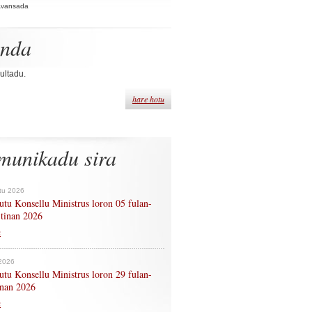
Avansada
enda
ultadu.
hare hotu
munikadu sira
tu 2026
tu Konsellu Ministrus loron 05 fulan-
 tinan 2026
n
 2026
tu Konsellu Ministrus loron 29 fulan-
tinan 2026
n