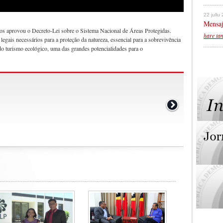
22 jullu
Mensaj
os aprovou o Decreto-Lei sobre o Sistema Nacional de Áreas Protegidas.
hare ta
egais necessários para a proteção da natureza, essencial para a sobrevivência
do turismo ecológico, uma das grandes potencialidades para o