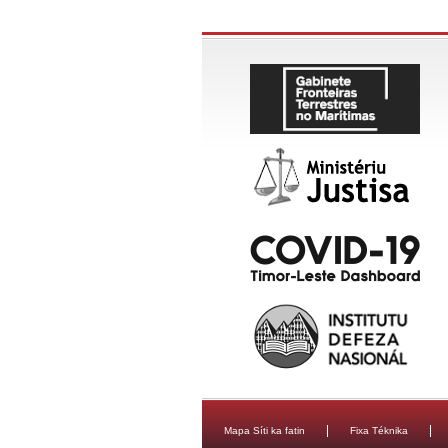
Mapa Síti ka fatin
Fixa Téknika