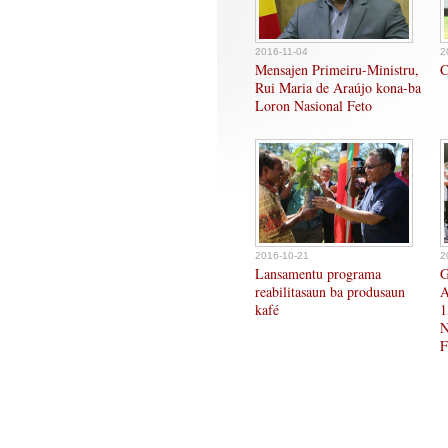
2016-11-04
2
Mensajen Primeiru-Ministru,
C
Rui Maria de Araújo kona-ba
Loron Nasional Feto
2016-10-21
2
Lansamentu programa
G
reabilitasaun ba produsaun
A
kafé
1
N
F