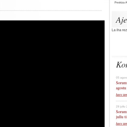
Peskiza 
Aj
La iha rez
Ko
05 agos
Sorumu
agostu
hare ta
29 jullu
Sorumu
jullu 
hare ta