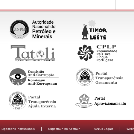
Ligasoens Institusionais
Sugestaun ho Kestaun
Avizus Legais
Webm