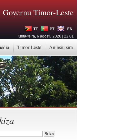
Governu Timor-Leste
TT
PT
EN
Kinta-feira, 6 agostu 2026 | 22:01
média
Timor-Leste
Anínsiu sira
kiza