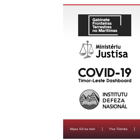
Mapa Síti ka fatin
Fixa Téknika