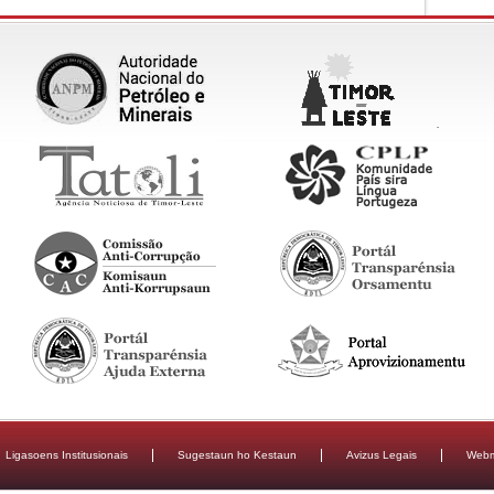
Ligasoens Institusionais
Sugestaun ho Kestaun
Avizus Legais
Webm