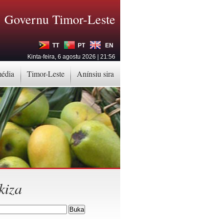
Governu Timor-Leste
TT
PT
EN
Kinta-feira, 6 agostu 2026 | 21:56
média
Timor-Leste
Anínsiu sira
kiza