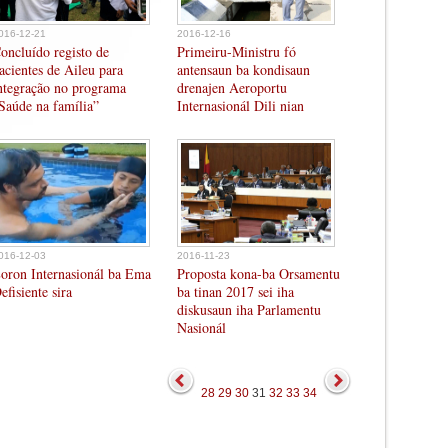
016-12-21
2016-12-16
oncluído registo de
Primeiru-Ministru fó
acientes de Aileu para
antensaun ba kondisaun
ntegração no programa
drenajen Aeroportu
Saúde na família”
Internasionál Dili nian
016-12-03
2016-11-23
oron Internasionál ba Ema
Proposta kona-ba Orsamentu
efisiente sira
ba tinan 2017 sei iha
diskusaun iha Parlamentu
Nasionál
28
29
30
31
32
33
34