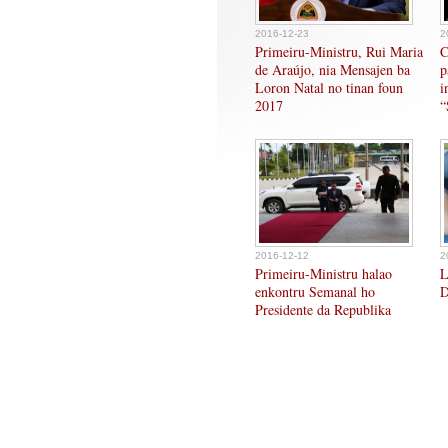
2016-12-23
2
Primeiru-Ministru, Rui Maria
C
de Araújo, nia Mensajen ba
p
Loron Natal no tinan foun
i
2017
“
2016-12-12
2
Primeiru-Ministru halao
L
enkontru Semanal ho
D
Presidente da Republika