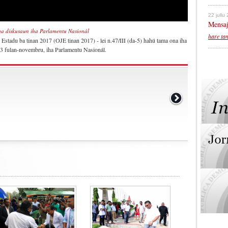
22 jullu
Mensaj
ha diskusaun iha Parlamentu Nasionál
hare ta
stadu ba tinan 2017 (OJE tinan 2017) - lei n.47/III (da-5) hahú tama ona iha
 23 fulan-novembru, iha Parlamentu Nasionál.