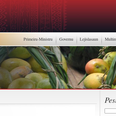
Primeiru-Ministru
Governu
Lejislasaun
Multi
Pes