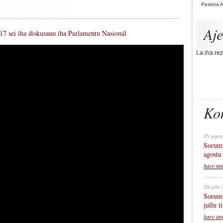
Peskiza 
Aj
7 sei iha diskusaun iha Parlamentu Nasionál
La iha rez
Ko
05 agos
Sorumu
agostu
hare ta
29 jullu
Sorumu
jullu 
hare ta