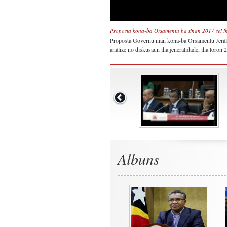
Proposta kona-ba Orsamentu ba tinan 2017 sei i
Proposta Governu nian kona-ba Orsamentu Jerál E
análize no diskusaun iha jeneralidade, iha loron
Albuns