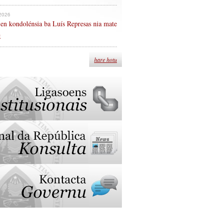
 2026
en kondolénsia ba Luís Represas nia mate
n
hare hotu