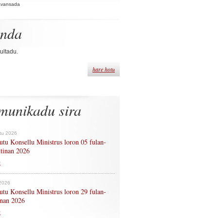
Avansada
enda
ultadu.
hare hotu
munikadu sira
tu 2026
tu Konsellu Ministrus loron 05 fulan-
 tinan 2026
n
 2026
tu Konsellu Ministrus loron 29 fulan-
tinan 2026
n