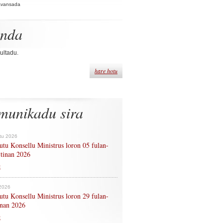
Avansada
enda
ultadu.
hare hotu
munikadu sira
tu 2026
tu Konsellu Ministrus loron 05 fulan-
 tinan 2026
n
 2026
tu Konsellu Ministrus loron 29 fulan-
tinan 2026
n