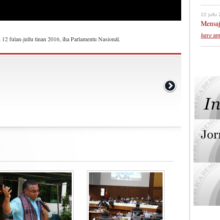
22 jullu
Mensaj
hare ta
2 fulan-jullu tinan 2016, iha Parlamentu Nasionál.