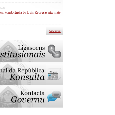
 2026
en kondolénsia ba Luís Represas nia mate
n
hare hotu