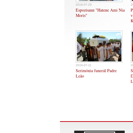
2016-07-20
2
Espozisaun "Hatene Ami Nia
P
Moris"
v
K
2016-07-11
2
Serimónia funerál Padre
S
Leão
D
L