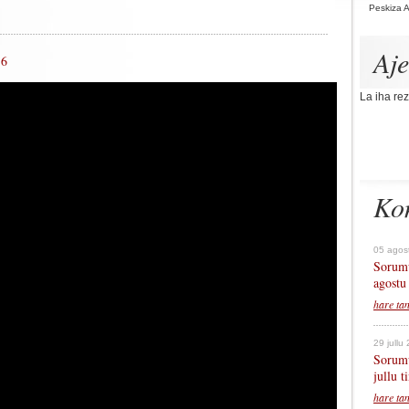
Peskiza 
Aj
16
La iha rez
Ko
05 agos
Sorumu
agostu
hare ta
29 jullu
Sorumu
jullu 
hare ta