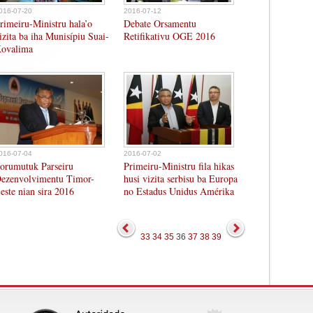
016-07-20
2016-07-12
rimeiru-Ministru hala’o
Debate Orsamentu
izita ba iha Munisípiu Suai-
Retifikativu OGE 2016
ovalima
016-07-04
2016-07-02
orumutuk Parseiru
Primeiru-Ministru fila hikas
ezenvolvimentu Timor-
husi vizita serbisu ba Europa
este nian sira 2016
no Estadus Unidus Amérika
33
34
35
36
37
38
39